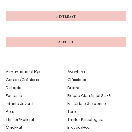
PINTEREST
FACEBOOK
Almanaques/HQs
Aventura
Contos/Crônicas
Clássicos
Distopia
Drama
Fantasia
Ficção Científica| Sci-Fi
Infanto Juvenil
Mistério e Suspense
Pets
Terror
Thriller/Policial
Thriller Psicológico
Chick-Lit
Erótico/Hot