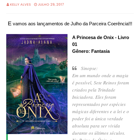
KELLY ALVES
JULHO 29, 2017
E
vamos aos lançamentos de Julho da Parceira Coerência!!!
A Princesa de Onix - Livro
01
Gênero: Fantasia
Sinopse:
Em um mundo onde a magia
é possível, Sete Reinos foram
criados pela Trindade
Iniciadora. Eles foram
representados por espécies
mágicas diferentes e a lei e o
poder foi a única verdade
absoluta para ser vivida
durante os últimos séculos.
No Reino de Ônix, a