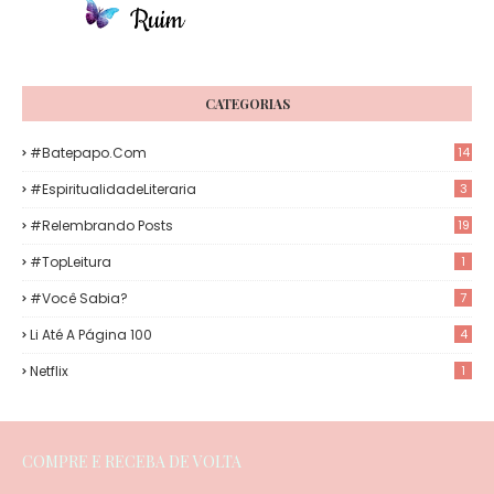
CATEGORIAS
#Batepapo.com
14
#EspiritualidadeLiteraria
3
#Relembrando Posts
19
#TopLeitura
1
#Você Sabia?
7
Li Até A Página 100
4
Netflix
1
COMPRE E RECEBA DE VOLTA