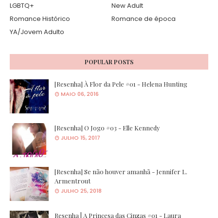
LGBTQ+
New Adult
Romance Histórico
Romance de época
YA/Jovem Adulto
POPULAR POSTS
[Resenha] À Flor da Pele #01 - Helena Hunting
MAIO 06, 2016
[Resenha] O Jogo #03 - Elle Kennedy
JULHO 15, 2017
[Resenha] Se não houver amanhã - Jennifer L.
Armentrout
JULHO 25, 2018
Resenha | A Princesa das Cinzas #01 - Laura