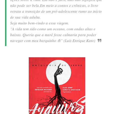
não pode ser bela.
Em meio a contos e crônicas, o livro
retrata a transição de um pré-adolescente rumo ao início
de sua vida adulta.
Seja muito bem-vindo a essa viagem.
“A vida tem sido como um oceano, com ondas altas e
baixas. Queria que a maré fosse calmaria para poder
navegar com meu barquinho ⛵” (Luis Enrique Kato)