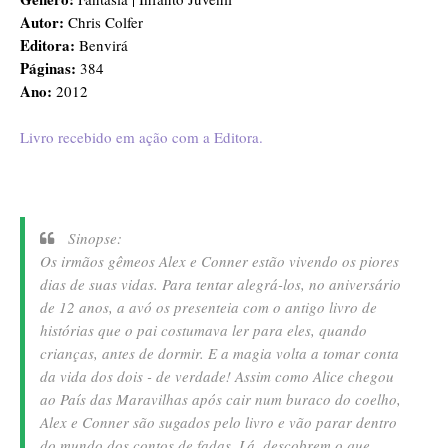
Autor:
Chris Colfer
Editora:
Benvirá
Páginas:
384
Ano:
2012
Livro recebido em ação com a Editora.
Sinopse:
Os irmãos gêmeos Alex e Conner estão vivendo os piores
dias de suas vidas. Para tentar alegrá-los, no aniversário
de 12 anos, a avó os presenteia com o antigo livro de
histórias que o pai costumava ler para eles, quando
crianças, antes de dormir. E a magia volta a tomar conta
da vida dos dois - de verdade! Assim como Alice chegou
ao País das Maravilhas após cair num buraco do coelho,
Alex e Conner são sugados pelo livro e vão parar dentro
do mundo dos contos de fadas. Lá, descobrem o que