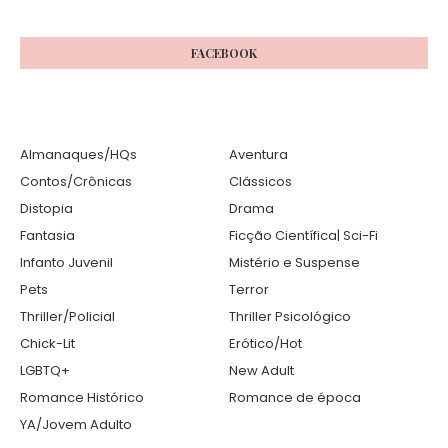
FACEBOOK
Almanaques/HQs
Aventura
Contos/Crônicas
Clássicos
Distopia
Drama
Fantasia
Ficção Científica| Sci-Fi
Infanto Juvenil
Mistério e Suspense
Pets
Terror
Thriller/Policial
Thriller Psicológico
Chick-Lit
Erótico/Hot
LGBTQ+
New Adult
Romance Histórico
Romance de época
YA/Jovem Adulto