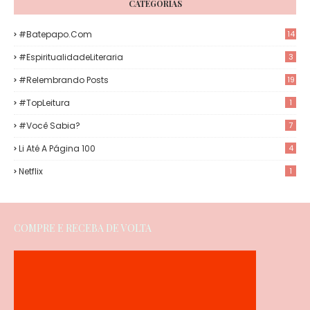
CATEGORIAS
#Batepapo.com
14
#EspiritualidadeLiteraria
3
#Relembrando Posts
19
#TopLeitura
1
#Você Sabia?
7
Li Até A Página 100
4
Netflix
1
COMPRE E RECEBA DE VOLTA