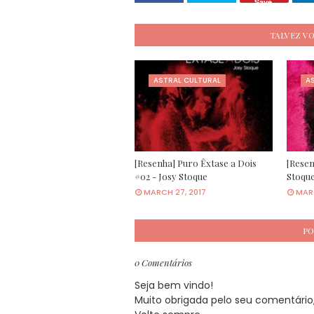
Save
TALVEZ V
ASTRAL CULTURAL
A
[Resenha] Puro Êxtase a Dois
[Resen
#02 - Josy Stoque
Stoqu
MARCH 27, 2017
MARC
PO
0 Comentários
Seja bem vindo!
Muito obrigada pelo seu comentário, 