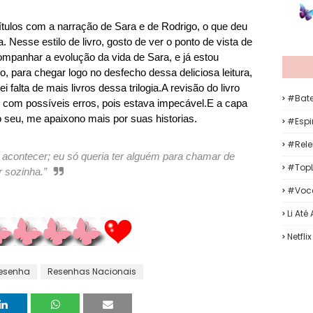
ítulos com a narração de Sara e de Rodrigo, o que deu
. Nesse estilo de livro, gosto de ver o ponto de vista de
panhar a evolução da vida de Sara, e já estou
ro, para chegar logo no desfecho dessa deliciosa leitura,
falta de mais livros dessa trilogia.A revisão do livro
#Bat
 com possíveis erros, pois estava impecável.E a capa
ro seu, me apaixono mais por suas historias.
#Espir
#Rele
 acontecer; eu só queria ter alguém para chamar de
#TopL
r sozinha.”
#Voc
Li Até
Netflix
esenha
Resenhas Nacionais