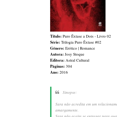
Título:
Puro Êxtase a Dois - Livro 02
Série:
Trilogia Puro Êxtase #02
Gênero:
Erótico | Romance
Autora:
Josy Stoque
Editora:
Astral Cultural
Páginas:
304
Ano:
2016
Sinopse:
Sara não acredita em um relacioname
amargamente.
Sara não aceita se entregar para qual