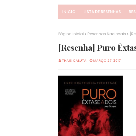
INICIO
LISTA DE RESENHAS
RE
Página inicial
Resenhas Nacionais
[Re
[Resenha] Puro Êxtas
THAIS CALUTA
MARÇO 27, 2017