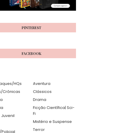
PINTEREST
FACEBOOK
aques/HQs
Aventura
s/Crônicas
Clássicos
ia
Drama
ia
Ficção Científica| Sci-
Fi
 Juvenil
Mistério e Suspense
Terror
r/Policial