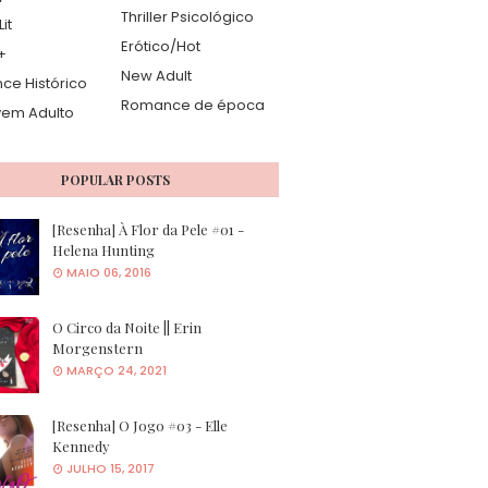
Thriller Psicológico
it
Erótico/Hot
+
New Adult
e Histórico
Romance de época
vem Adulto
POPULAR POSTS
[Resenha] À Flor da Pele #01 -
Helena Hunting
MAIO 06, 2016
O Circo da Noite || Erin
Morgenstern
MARÇO 24, 2021
[Resenha] O Jogo #03 - Elle
Kennedy
JULHO 15, 2017