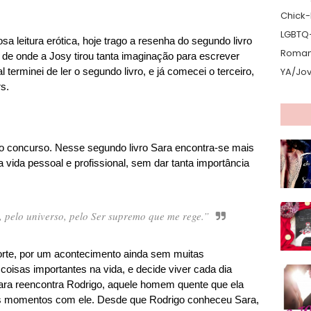
Chick-L
LGBTQ
a leitura erótica, hoje trago a resenha do segundo livro
Romanc
, de onde a Josy tirou tanta imaginação para escrever
 terminei de ler o segundo livro, e já comecei o terceiro,
YA/Jo
s.
o concurso. Nesse segundo livro Sara encontra-se mais
vida pessoal e profissional, sem dar tanta importância
 pelo universo, pelo Ser supremo que me rege.”
morte, por um acontecimento ainda sem muitas
coisas importantes na vida, e decide viver cada dia
ara reencontra Rodrigo, aquele homem quente que ela
 momentos com ele. Desde que Rodrigo conheceu Sara,