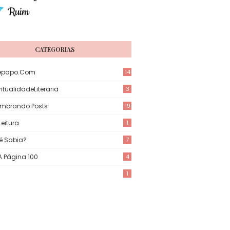
CATEGORIAS
epapo.com
14
itualidadeLiteraria
3
mbrando Posts
19
eitura
1
ê Sabia?
7
 A Página 100
4
1