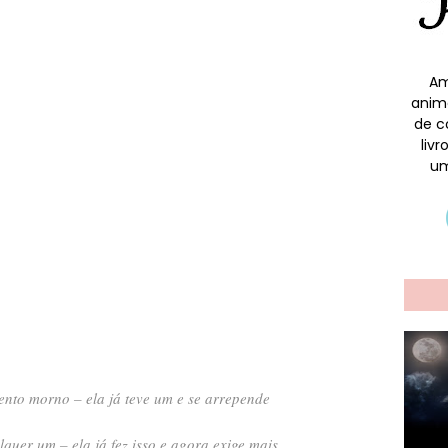
Am
anim
de c
liv
um
nto morno – ela já teve um e se arrepende
quer um – ela já fez isso e agora exige mais.