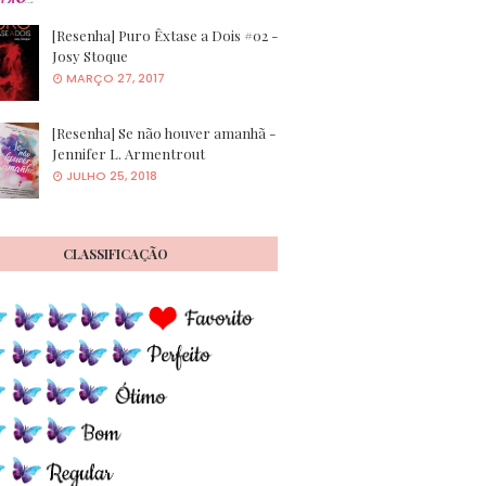
[Resenha] Puro Êxtase a Dois #02 -
Josy Stoque
MARÇO 27, 2017
[Resenha] Se não houver amanhã -
Jennifer L. Armentrout
JULHO 25, 2018
CLASSIFICAÇÃO