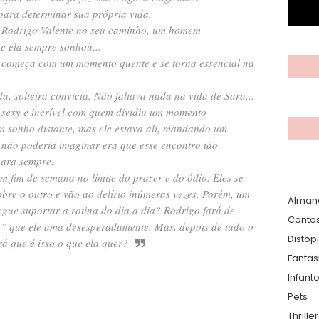
 para determinar sua própria vida.
 Rodrigo Valente no seu caminho, um homem
e ela sempre sonhou...
e começa com um momento quente e se torna essencial na
a, solteira convicta. Não faltava nada na vida de Sara...
 sexy e incrível com quem dividiu um momento
m sonho distante, mas ele estava ali, mandando um
 não poderia imaginar era que esse encontro tão
para sempre.
m fim de semana no limite do prazer e do ódio. Eles se
re o outro e vão ao delírio inúmeras vezes. Porém, um
Alman
gue suportar a rotina do dia a dia? Rodrigo fará de
Conto
m” que ele ama desesperadamente. Mas, depois de tudo o
Distop
á que é isso o que ela quer?
Fantas
Infanto
Pets
Thrille