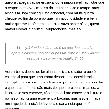
quebra cabeça vão se encaixando, é impossível não notar que
a resposta estava embaixo do seu nariz todo o tempo, mas
ainda sim, não consegui me conectar, com muita guerra
cheguei ao fim da obra porque minha curiosidade era bem
maior que meu sofrimento, eu precisava saber afinal, quem
matou Morval, e enfim fui surpreendida, mas só.
"(...) A vida nada mais é do que duas ou três
oportunidades a não deixar passar, sabe? Uma vida se
resume a isso, minha linda!(...)"
Vejam bem, depois de ler alguns policiais e saber o que é
essencial para que uma trama dessas seja considerada
exemplar, posso dizer com firmeza que o autor sabe o que faz
e que seus prêmios são mais do que merecidos, mas eu, a
leitora que vos escreve, não consegui me conectar a leitura e
por isso não foi uma experiência bacana, mas isso em nada
me impede de indicá-lo à vocês e dar a nota que lhe é
merecida.