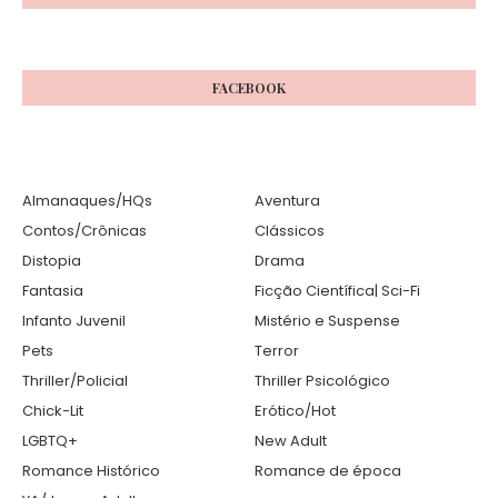
FACEBOOK
Almanaques/HQs
Aventura
Contos/Crônicas
Clássicos
Distopia
Drama
Fantasia
Ficção Científica| Sci-Fi
Infanto Juvenil
Mistério e Suspense
Pets
Terror
Thriller/Policial
Thriller Psicológico
Chick-Lit
Erótico/Hot
LGBTQ+
New Adult
Romance Histórico
Romance de época