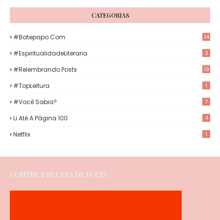
CATEGORIAS
#Batepapo.com
14
#EspiritualidadeLiteraria
3
#Relembrando Posts
19
#TopLeitura
1
#Você Sabia?
7
Li Até A Página 100
4
Netflix
1
COMPRE E RECEBA DE VOLTA