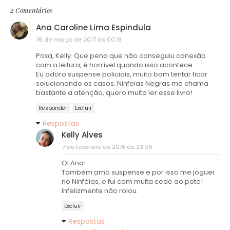
2 Comentários
Ana Caroline Lima Espindula
16 de março de 2017 às 00:18
Poxa, Kelly. Que pena que não conseguiu conexão
com a leitura, é horrível quando isso acontece.
Eu adoro suspense policiais, muito bom tentar ficar
solucionando os casos. Ninfeias Negras me chama
bastante a atenção, quero muito ler esse livro!
Responder
Excluir
Respostas
Kelly Alves
7 de fevereiro de 2018 às 23:06
Oi Ana!
Também amo suspense e por isso me joguei
no Ninféias, e fui com muita cede ao pote!
Infelizmente não rolou.
Excluir
Respostas