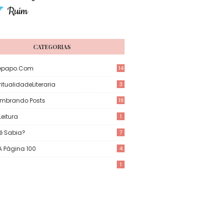
CATEGORIAS
epapo.com
14
itualidadeLiteraria
3
mbrando Posts
19
eitura
1
ê Sabia?
7
 A Página 100
4
1