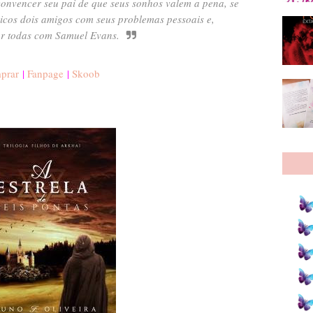
 convencer seu pai de que seus sonhos valem a pena, se
nicos dois amigos com seus problemas pessoais e,
or todas com Samuel Evans.
prar
|
Fanpage
|
Skoob