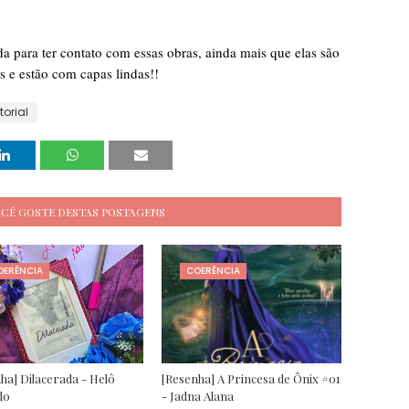
a para ter contato com essas obras, ainda mais que elas são
s e estão com capas lindas!!
orial
OCÊ GOSTE DESTAS POSTAGENS
OERÊNCIA
COERÊNCIA
ha] Dilacerada - Helô
[Resenha] A Princesa de Ônix #01
do
- Jadna Alana