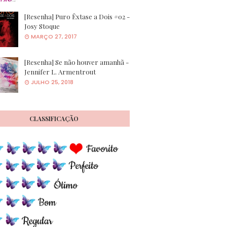
[Resenha] Puro Êxtase a Dois #02 -
Josy Stoque
MARÇO 27, 2017
[Resenha] Se não houver amanhã -
Jennifer L. Armentrout
JULHO 25, 2018
CLASSIFICAÇÃO