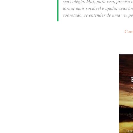
seu colégio. Mas, para isso, precisa
tornar mais sociável e ajudar seus ú
sobretudo, se entender de uma vez p
Com