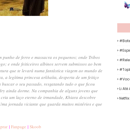
#Bat
#Espir
m punho de ferro e massacra os pequenos; onde Tribos
#Rele
ogo; e onde feiticeiros albinos servem submissos ao bem
#TopL
ura que te levará numa fantástica viagem ao mundo de
, a legítima princesa arkhaíta, desperta de um feitiço
#Voc
a buscar o seu passado, resgatando tudo o que ficou
Li Até
dry ainda dorme. Na companhia de alguns jovens que
 cria um laço eterno de irmandade, Khiara descobre
Netflix
Uma jornada viciante que guarda muitos mistérios e que
prar
|
Fanpage
|
Skoob