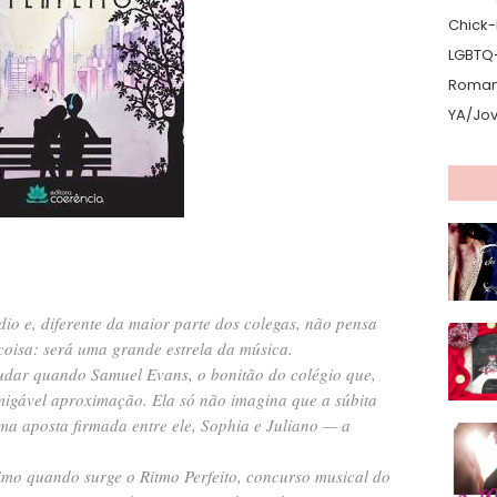
Chick-L
LGBTQ
Romanc
YA/Jo
dio e, diferente da maior parte dos colegas, não pensa
coisa: será uma grande estrela da música.
udar quando Samuel Evans, o bonitão do colégio que,
migável aproximação. Ela só não imagina que a súbita
a aposta firmada entre ele, Sophia e Juliano — a
imo quando surge o Ritmo Perfeito, concurso musical do