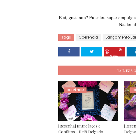
E aí, gostaram? Eu estou super empolgad
Nacionai
Tags
Coerência
Lançamento Edit
Save
TALVEZ V
COERÊNCIA
C
[Resenha] Entre laços e
[Resen
Conflitos - Helô Delgado
Delga