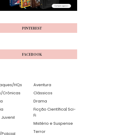
PINTEREST
FACEBOOK
aques/HQs
Aventura
s/Crônicas
Clássicos
ia
Drama
ia
Ficção Científica| Sci-
Fi
 Juvenil
Mistério e Suspense
Terror
r/Policial