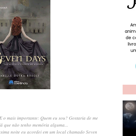
Am
anim
de c
liv
um
 E o mais importante: Quem eu sou?
Gostaria de me
 já que não tenho memória alguma...
ssima noite eu acordei em um local chamado Seven