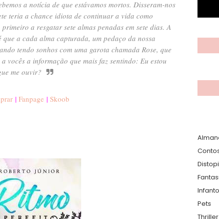
cebemos a notícia de que estávamos mortos. Disseram-nos
ete teria a chance idiota de continuar a vida como
 o primeiro a resgatar sete almas penadas em sete dias.
A
, é que a cada alma capturada, um pedaço da nossa
 ando tendo sonhos com uma garota chamada Rose, que
a vocês a informação que mais faz sentindo: Eu estou
ue me ouvir?
prar
|
Fanpage
|
Skoob
Alman
Conto
Distop
Fantas
Infanto
Pets
Thrille