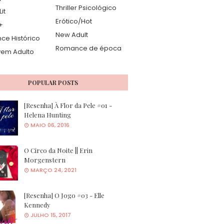
Thriller Psicológico
it
Erótico/Hot
+
New Adult
e Histórico
Romance de época
vem Adulto
POPULAR POSTS
[Resenha] À Flor da Pele #01 -
Helena Hunting
MAIO 06, 2016
O Circo da Noite || Erin
Morgenstern
MARÇO 24, 2021
[Resenha] O Jogo #03 - Elle
Kennedy
JULHO 15, 2017