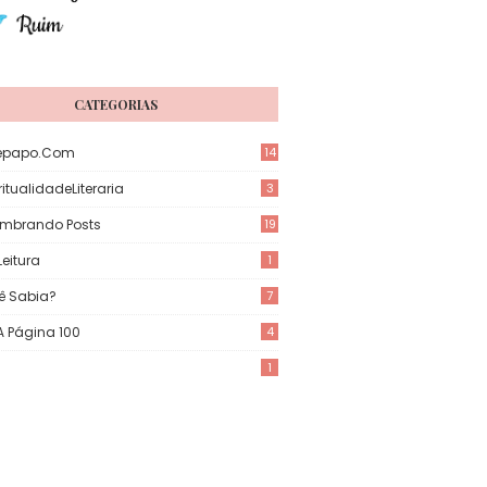
CATEGORIAS
epapo.com
14
itualidadeLiteraria
3
mbrando Posts
19
eitura
1
ê Sabia?
7
 A Página 100
4
1