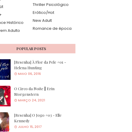
Thriller Psicológico
it
Erótico/Hot
+
New Adult
e Histórico
Romance de época
vem Adulto
POPULAR POSTS
[Resenha] À Flor da Pele #01 -
Helena Hunting
MAIO 06, 2016
O Circo da Noite || Erin
Morgenstern
MARÇO 24, 2021
[Resenha] O Jogo #03 - Elle
Kennedy
JULHO 15, 2017