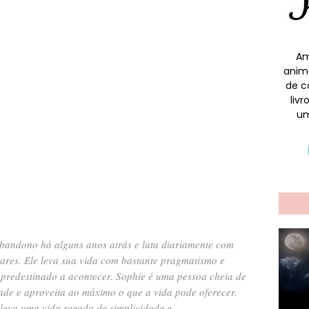
Am
anim
de c
liv
um
bandono há alguns anos atrás e luta diariamente com
ares. Ele leva sua vida com bastante pragmatismo e
 predestinado a acontecer. Sophie é uma pessoa cheia de
ade e aproveita ao máximo o que a vida pode oferecer.
leva uma vida regada de simplicidade e