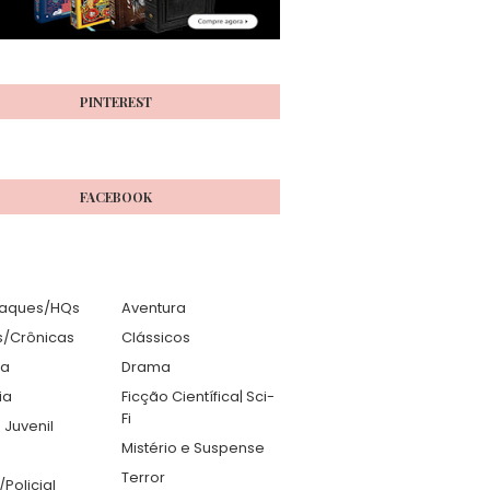
PINTEREST
FACEBOOK
aques/HQs
Aventura
s/Crônicas
Clássicos
ia
Drama
ia
Ficção Científica| Sci-
Fi
 Juvenil
Mistério e Suspense
Terror
r/Policial