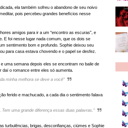
dicada, ela também sofreu o abandono de seu noivo
 meditar, pois percebeu grandes benefícios nesse
ores amigos para ir a um “encontro as escuras”, e
te. E foi nesse lugar nada comum, que os dois se
um sentimento bom e profundo. Sophie deixou seu
tou para casa estava chovendo e o papel se desfez.
, e uma semana depois eles se encontram no baile de
ir daí o romance entre eles só aumenta.
 da minha melhora se deve a você”
o ferido e machucado, a cada dia o sentimento falava
dá. Tem uma grande diferença essas duas palavras.”
as turbulências, brigas, desconfianças, ciúmes e Sophie