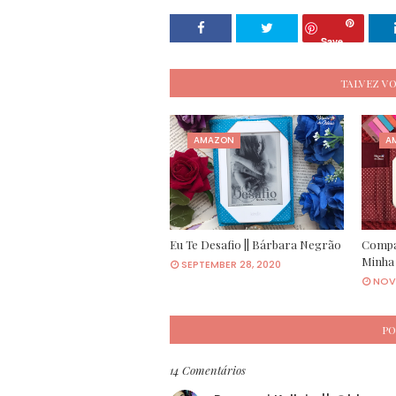
Save
TALVEZ V
AMAZON
A
Eu Te Desafio || Bárbara Negrão
Compar
Minha
SEPTEMBER 28, 2020
NOVE
PO
14 Comentários