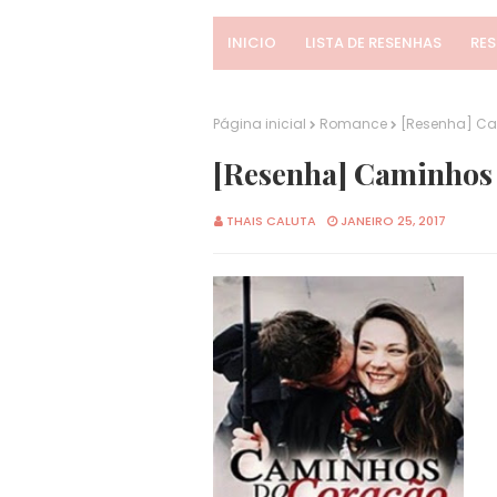
INICIO
LISTA DE RESENHAS
RE
Página inicial
Romance
[Resenha] Cam
[Resenha] Caminhos d
THAIS CALUTA
JANEIRO 25, 2017