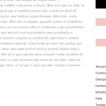
e conflito com nosso coração. Mas será que na vida, às
 para que o caminho possa valer a pena no final da
orações, que embora sejam bastante diferentes, estão
táculos. Mas não se engane, quando o amor é verdadeiro
arece ser aos nossos olhos é realmente o que gostaríamos
 que mexerá com seus instintos mais profundos e
os nossos corações se enchem de esperança e sempre
e realmente importa. Uma forma de amor tão grande que
a amar, mas uma terrível notícia poderá abalar tudo e
. Não sei o que esperar, meu coração é uma caixinha de
ender a cada momento que estou ao seu lado, sinto-me
ue sinto, só sei que é algo que não consigo controlar.
Alman
Conto
Distop
Fantas
Infanto
Pets
Thrille