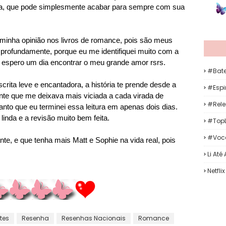
da, que pode simplesmente acabar para sempre com sua
 minha opinião nos livros de romance, pois são meus
 profundamente, porque eu me identifiquei muito com a
espero um dia encontrar o meu grande amor rsrs.
#Bat
rita leve e encantadora, a história te prende desde a
#Espir
te que me deixava mais viciada a cada virada de
#Rele
tanto que eu terminei essa leitura em apenas dois dias.
 linda e a revisão muito bem feita.
#TopL
#Voc
te, e que tenha mais Matt e Sophie na vida real, pois
Li Até
Netflix
tes
Resenha
Resenhas Nacionais
Romance