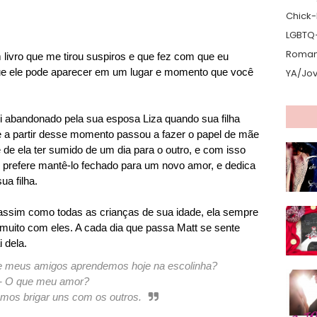
Chick-L
LGBTQ
Romanc
livro que me tirou suspiros e que fez com que eu
que ele pode aparecer em um lugar e momento que você
YA/Jo
oi abandonado pela sua esposa Liza quando sua filha
e a partir desse momento passou a fazer o papel de mãe
 de ela ter sumido de um dia para o outro, e com isso
prefere mantê-lo fechado para um novo amor, e dedica
ua filha.
assim como todas as crianças de sua idade, ela sempre
muito com eles. A cada dia que passa Matt se sente
 dela.
 e meus amigos aprendemos hoje na escolinha?
- O que meu amor?
mos brigar uns com os outros.