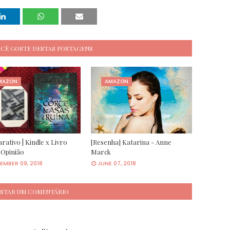
OCÊ GOSTE DESTAS POSTAGENS
MAZON
AMAZON
ativo | Kindle x Livro
[Resenha] Katarina - Anne
 Opinião
Marck
MBER 09, 2018
JUNE 07, 2018
STAR UM COMENTÁRIO