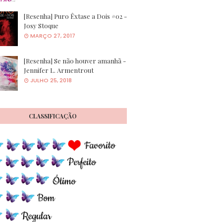
[Resenha] Puro Êxtase a Dois #02 -
Josy Stoque
MARÇO 27, 2017
[Resenha] Se não houver amanhã -
Jennifer L. Armentrout
JULHO 25, 2018
CLASSIFICAÇÃO