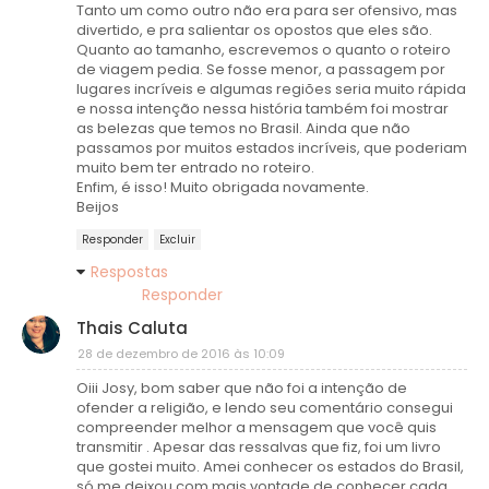
Tanto um como outro não era para ser ofensivo, mas
divertido, e pra salientar os opostos que eles são.
Quanto ao tamanho, escrevemos o quanto o roteiro
de viagem pedia. Se fosse menor, a passagem por
lugares incríveis e algumas regiões seria muito rápida
e nossa intenção nessa história também foi mostrar
as belezas que temos no Brasil. Ainda que não
passamos por muitos estados incríveis, que poderiam
muito bem ter entrado no roteiro.
Enfim, é isso! Muito obrigada novamente.
Beijos
Responder
Excluir
Respostas
Responder
Thais Caluta
28 de dezembro de 2016 às 10:09
Oiii Josy, bom saber que não foi a intenção de
ofender a religião, e lendo seu comentário consegui
compreender melhor a mensagem que você quis
transmitir . Apesar das ressalvas que fiz, foi um livro
que gostei muito. Amei conhecer os estados do Brasil,
só me deixou com mais vontade de conhecer cada