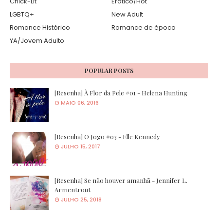
Chick-Lit
Erótico/Hot
LGBTQ+
New Adult
Romance Histórico
Romance de época
YA/Jovem Adulto
POPULAR POSTS
[Resenha] À Flor da Pele #01 - Helena Hunting
MAIO 06, 2016
[Resenha] O Jogo #03 - Elle Kennedy
JULHO 15, 2017
[Resenha] Se não houver amanhã - Jennifer L.
Armentrout
JULHO 25, 2018