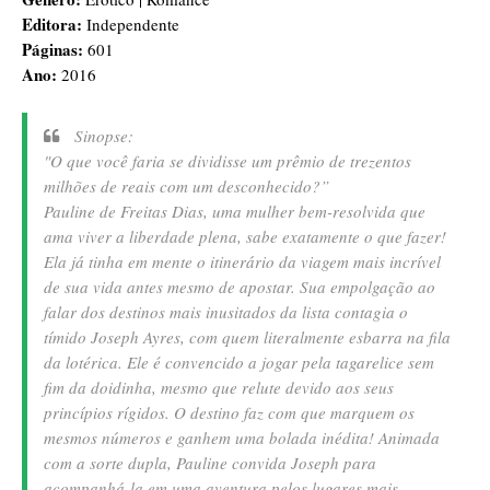
Editora:
Independente
Páginas:
601
Ano:
2016
Sinopse:
"O que você faria se dividisse um prêmio de trezentos
milhões de reais com um desconhecido?”
Pauline de Freitas Dias, uma mulher bem-resolvida que
ama viver a liberdade plena, sabe exatamente o que fazer!
Ela já tinha em mente o itinerário da viagem mais incrível
de sua vida antes mesmo de apostar. Sua empolgação ao
falar dos destinos mais inusitados da lista contagia o
tímido Joseph Ayres, com quem literalmente esbarra na fila
da lotérica. Ele é convencido a jogar pela tagarelice sem
fim da doidinha, mesmo que relute devido aos seus
princípios rígidos. O destino faz com que marquem os
mesmos números e ganhem uma bolada inédita! Animada
com a sorte dupla, Pauline convida Joseph para
acompanhá-la em uma aventura pelos lugares mais