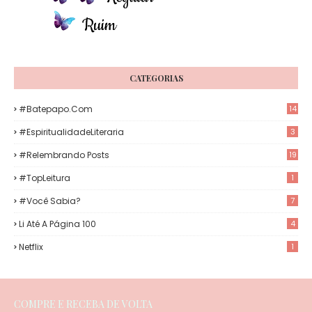
CATEGORIAS
#Batepapo.com
14
#EspiritualidadeLiteraria
3
#Relembrando Posts
19
#TopLeitura
1
#Você Sabia?
7
Li Até A Página 100
4
Netflix
1
COMPRE E RECEBA DE VOLTA