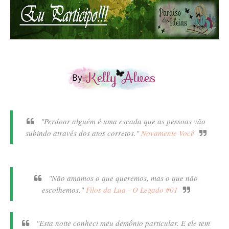
"Perdoar alguém é uma escada que as pessoas vão
subindo através dos atos corretos."
Novamente Você
"Não amamos o que queremos, mas o que não
escolhemos."
Filos da Lua - O Legado #01
"Esta noite conheci meu demônio particular. E ele tem