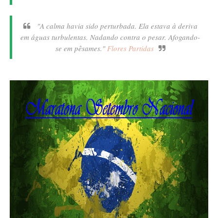
"A calma havia sido perturbada. Ela estava à deriva
em águas turbulentas. Nadando contra o pesar. Afogando-
se em pêsames."
Flores Partidas