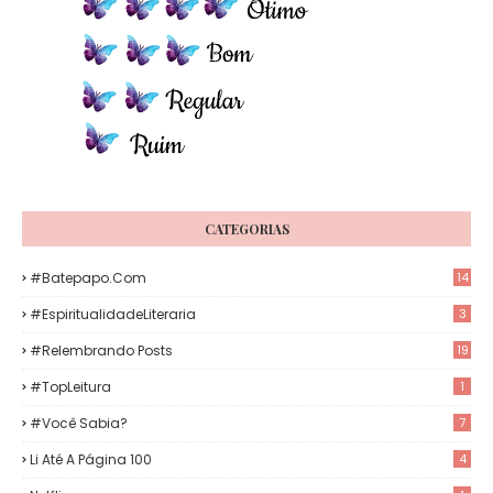
CATEGORIAS
#Batepapo.com
14
#EspiritualidadeLiteraria
3
#Relembrando Posts
19
#TopLeitura
1
#Você Sabia?
7
Li Até A Página 100
4