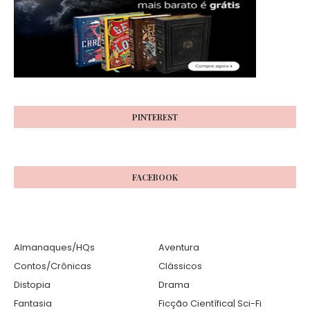
PINTEREST
FACEBOOK
Almanaques/HQs
Aventura
Contos/Crônicas
Clássicos
Distopia
Drama
Fantasia
Ficção Científica| Sci-Fi