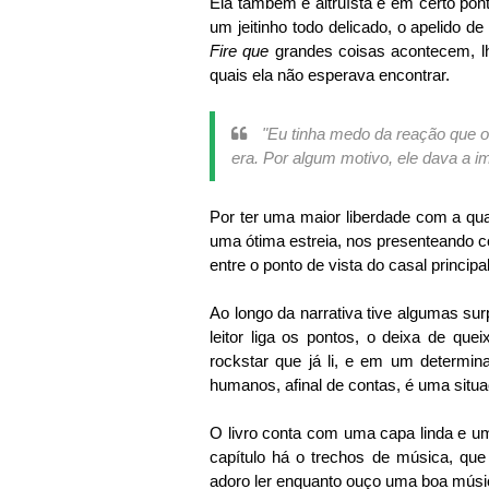
Ela também é altruísta e em certo pont
um jeitinho todo delicado, o apelido d
Fire que
grandes coisas acontecem, 
quais ela não esperava encontrar.
"Eu tinha medo da reação que
era. Por algum motivo, ele dava a 
Por ter uma maior liberdade com a quan
uma ótima estreia, nos presenteando co
entre o ponto de vista do casal princi
Ao longo da narrativa tive algumas s
leitor liga os pontos, o deixa de que
rockstar que já li, e em um determi
humanos, afinal de contas, é uma situa
O livro conta com uma capa linda e u
capítulo há o trechos de música, q
adoro ler enquanto ouço uma boa músic