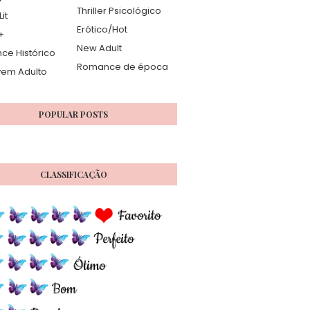
Thriller Psicológico
it
Erótico/Hot
+
New Adult
e Histórico
Romance de época
vem Adulto
POPULAR POSTS
CLASSIFICAÇÃO