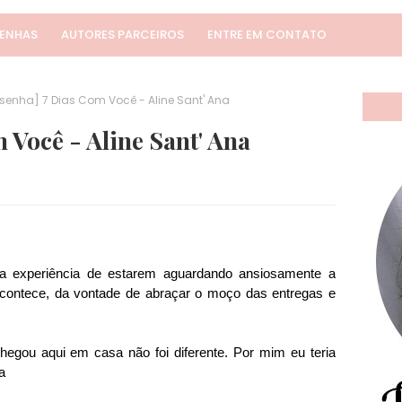
SENHAS
AUTORES PARCEIROS
ENTRE EM CONTATO
senha] 7 Dias Com Você - Aline Sant' Ana
 Você - Aline Sant' Ana
a experiência de estarem aguardando ansiosamente a
acontece, da vontade de abraçar o moço das entregas e
egou aqui em casa não foi diferente. Por mim eu teria
a