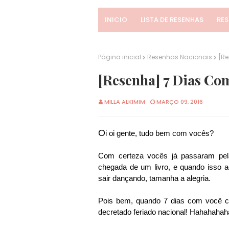
INICIO
LISTA DE RESENHAS
RE
Página inicial
Resenhas Nacionais
[Re
[Resenha] 7 Dias Com
MILLA ALKIMIM
MARÇO 09, 2016
O
i oi gente, tudo bem com vocês?
Com certeza vocês já passaram pel
chegada de um livro, e quando isso 
sair dançando, tamanha a alegria.
Pois bem, quando 7 dias com você ch
decretado feriado nacional! Hahahahah