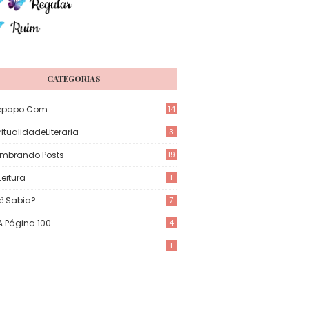
CATEGORIAS
epapo.com
14
itualidadeLiteraria
3
mbrando Posts
19
eitura
1
ê Sabia?
7
 A Página 100
4
1