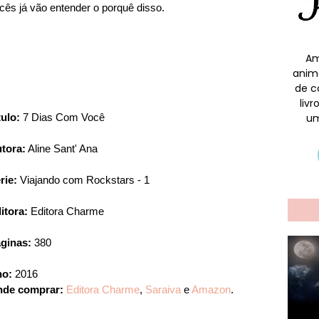
ês já vão entender o porquê disso.
Am
anim
de c
liv
tulo:
7 Dias Com Você
um
tora:
Aline Sant' Ana
rie:
Viajando com Rockstars - 1
itora:
Editora Charme
ginas:
380
o:
2016
de comprar:
Editora Charme
,
Saraiva
e
Amazon
.