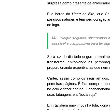
surpresa como presente de aniversário
É a bordo do
Heart on Fire
, que Car
paraísos naturais e tem seu coração a
de fogo.
"Naque segundo, observando-a s
possível e o impossível para ter a
Se a luz do dia tudo segue normalmen
transforma, envolvendo os persona
proporcionando experiências que nem
Carter, assim como os seus amigos, é
primeiras páginas. É fácil compreend
no colo e fazer cafuné! Hahahahahaha
suas tatuagens e a "boca suja".
Erin também uma mocinha fofa, dona d