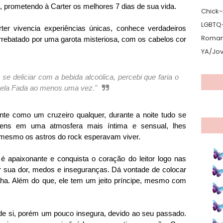
, prometendo à Carter os melhores 7 dias de sua vida.
Chick-L
LGBTQ
ter vivencia experiências únicas, conhece verdadeiros
Romanc
rrebatado por uma garota misteriosa, com os cabelos cor
YA/Jo
e deliciar com a bebida alcoólica, percebi que faria o
quela Fada ao menos uma vez."
te como um cruzeiro qualquer, durante a noite tudo se
gens em uma atmosfera mais íntima e sensual, lhes
 mesmo os astros do rock esperavam viver.
 apaixonante e conquista o coração do leitor logo nas
er sua dor, medos e inseguranças. Dá vontade de colocar
ha. Além do que, ele tem um jeito príncipe, mesmo com
e si, porém um pouco insegura, devido ao seu passado.