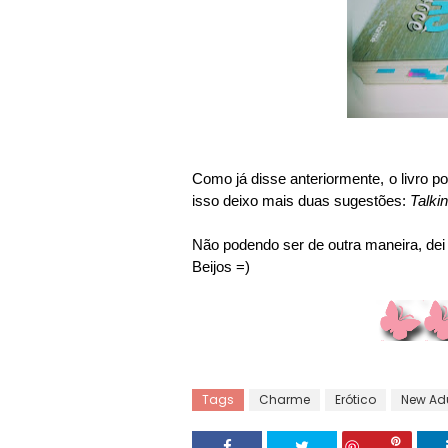
Como já disse anteriormente, o livro p
isso deixo mais duas sugestões:
Talki
Não podendo ser de outra maneira, dei 5
Beijos =)
Tags
Charme
Erótico
New Adu