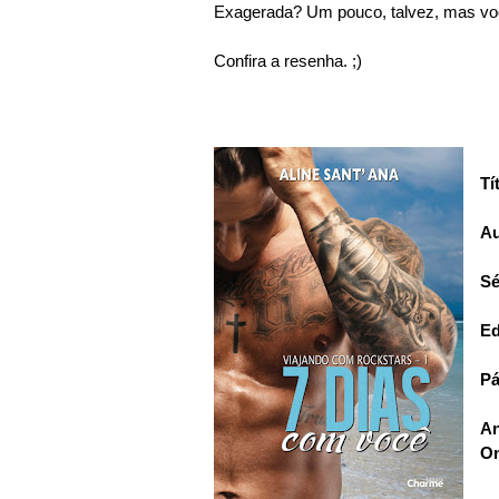
Exagerada? Um pouco, talvez, mas voc
Confira a resenha. ;)
Tí
Au
Sé
Ed
Pá
An
On