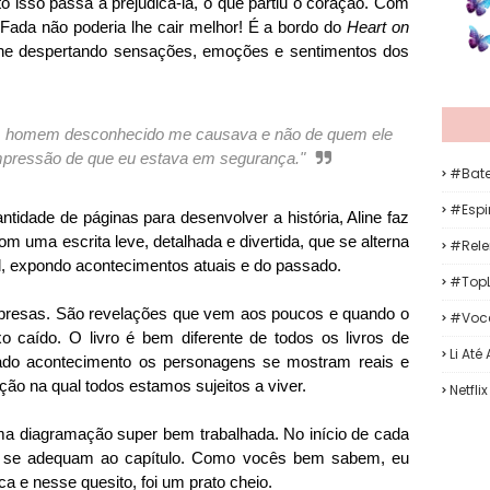
o isso passa a prejudicá-la, o que partiu o coração. Com
e Fada não poderia lhe cair melhor! É a bordo do
Heart on
lhe despertando sensações, emoções e sentimentos dos
 o homem desconhecido me causava e não de quem ele
impressão de que eu estava em segurança."
#Bat
#Espir
tidade de páginas para desenvolver a história, Aline faz
m uma escrita leve, detalhada e divertida, que se alterna
#Rele
pal, expondo acontecimentos atuais e do passado.
#TopL
urpresas. São revelações que vem aos poucos e quando o
#Voc
ixo caído. O livro é bem d
iferente de todos os livros de
Li Até
nado acontecimento os personagens se mostram reais e
ção na qual todos estamos sujeitos a viver.
Netflix
ma diagramação super bem trabalhada. No início de cada
ue se adequam ao capítulo. Como vocês bem sabem, eu
a e nesse quesito, foi um prato cheio.