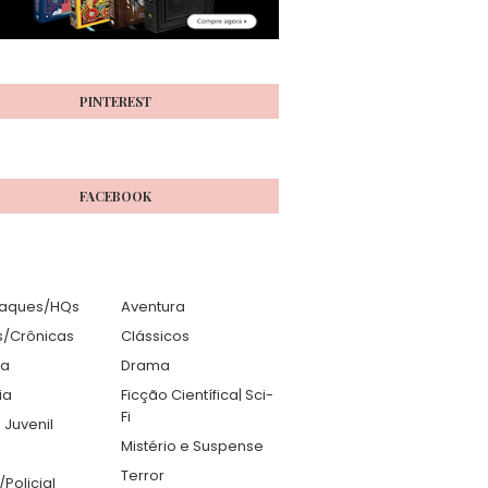
PINTEREST
FACEBOOK
aques/HQs
Aventura
s/Crônicas
Clássicos
ia
Drama
ia
Ficção Científica| Sci-
Fi
 Juvenil
Mistério e Suspense
Terror
r/Policial