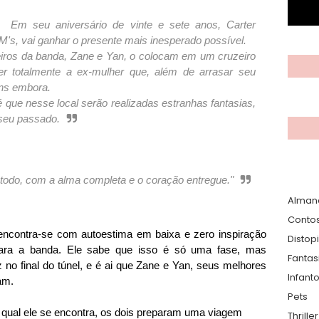
Em seu aniversário de vinte e sete anos, Carter
M's, vai ganhar o presente mais inesperado possível.
iros da banda, Zane e Yan, o colocam em um cruzeiro
er totalmente a ex-mulher que, além de arrasar seu
ns embora.
 que nesse local serão realizadas estranhas fantasias,
seu passado.
todo, com a alma completa e o coração entregue."
Alman
Conto
, encontra-se com autoestima em baixa e zero inspiração
Distop
ara a banda. Ele sabe que isso é só uma fase, mas
Fantas
 no final do túnel, e é ai que Zane e Yan, seus melhores
Infanto
ram.
Pets
a qual ele se encontra, os dois preparam uma viagem
Thrille