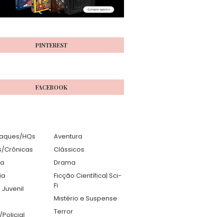
PINTEREST
FACEBOOK
aques/HQs
Aventura
s/Crônicas
Clássicos
ia
Drama
ia
Ficção Científica| Sci-
Fi
 Juvenil
Mistério e Suspense
Terror
r/Policial