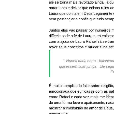
ele se torna mais revoltado ainda, já
amar tanto e deixar que coisas ruins 
Laura que confia em Deus cegamente 
sem pestanejar e confia que tudo semp
Juntos eles vão passar por inúmeros
difíceis onde a fé de Laura será coloc
com a ajuda de Laura Rafael irá se t
rever seus conceitos e mudar suas at
"- Nunca daria certo - balanç
quisessem ficar juntos.
Ele segur
En
É muito complicado falar sobre religiã
emocionada que eu ficasse com as pala
como Rafael e cada vez mais me identi
de uma forma leve e apaixonante, nada 
mostrar a imensidão do amor de Deus, 
pensar nele.