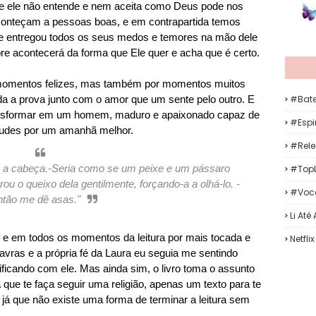
 que ele não entende e nem aceita como Deus pode nos
aconteçam a pessoas boas, e em contrapartida temos
e entregou todos os seus medos e temores na mão dele
re acontecerá da forma que Ele quer e acha que é certo.
 momentos felizes, mas também por momentos muitos
#Bat
ada a prova junto com o amor que um sente pelo outro. E
ransformar em um homem, maduro e apaixonado capaz de
#Espir
itudes por um amanhã melhor.
#Rele
ou a cabeça.-Seria como se um peixe e um pássaro
#TopL
ou o queixo dela gentilmente, forçando-a a olhá-lo.
-
#Voc
tão me dê asas."
Li Até
o, e em todos os momentos da leitura por mais tocada e
Netflix
vras e a própria fé da Laura eu seguia me sentindo
ficando com ele. Mas ainda sim, o livro toma o assunto
que te faça seguir uma religião, apenas um texto para te
já que não existe uma forma de terminar a leitura sem