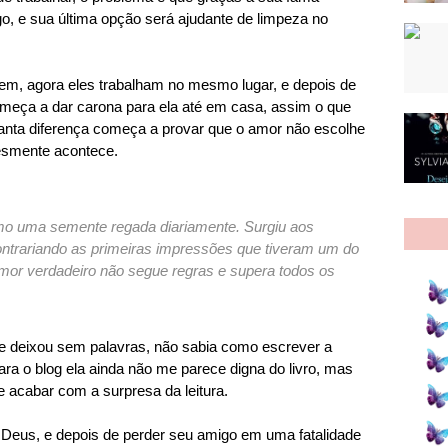
o, e sua última opção será ajudante de limpeza no
em, agora eles trabalham no mesmo lugar, e depois de
omeça a dar carona para ela até em casa, assim o que
e tanta diferença começa a provar que o amor não escolhe
plesmente acontece.
mo uma semente regada diariamente. Surgiu aos
ntrariando as primeiras impressões que tiveram um do
amor verdadeiro não segue regras e supera todos os
e deixou sem palavras, não sabia como escrever a
ra o blog ela ainda não me parece digna do livro, mas
 acabar com a surpresa da leitura.
Deus, e depois de perder seu amigo em uma fatalidade