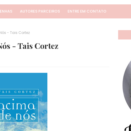
SENHAS
AUTORES PARCEIROS
ENTRE EM CONTATO
ós - Tais Cortez
ós - Tais Cortez