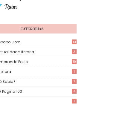
CATEGORIAS
epapo.com
14
itualidadeLiteraria
3
mbrando Posts
19
eitura
1
ê Sabia?
7
 A Página 100
4
1