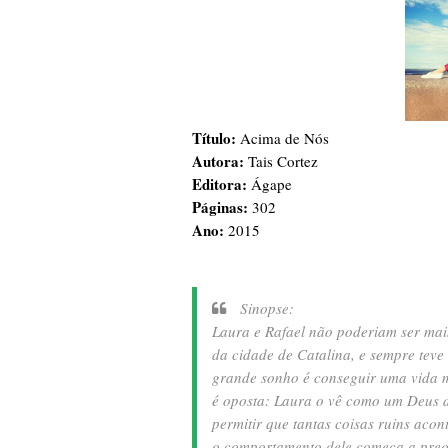
Título:
Acima de Nós
Autora:
Tais Cortez
Editora:
Ágape
Páginas:
302
Ano:
2015
Sinopse:
Laura e Rafael não poderiam ser mais
da cidade de Catalina, e sempre teve 
grande sonho é conseguir uma vida m
é oposta: Laura o vê como um Deus 
permitir que tantas coisas ruins ac
o comportamento dele começa a preoc