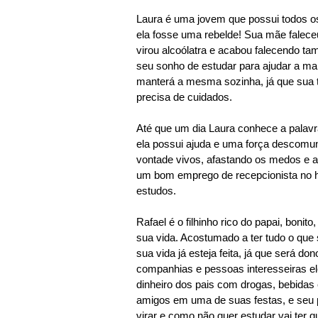
Laura é uma jovem que possui todos o
ela fosse uma rebelde! Sua mãe falece
virou alcoólatra e acabou falecendo ta
seu sonho de estudar
para ajudar a ma
manterá a mesma sozinha, já que sua 
precisa de cuidados.
Até que um dia Laura conhece a palav
ela possui ajuda e uma força descomun
vontade vivos, afastando os medos e a 
um bom emprego de recepcionista no h
estudos.
Rafael é o filhinho rico do papai, boni
sua vida. Acostumado a ter tudo o que 
sua vida já esteja feita, já que será
companhias e pessoas interesseiras ele
dinheiro dos pais com drogas, bebidas 
amigos em uma de suas festas, e seu pa
virar e como não quer estudar vai ter 