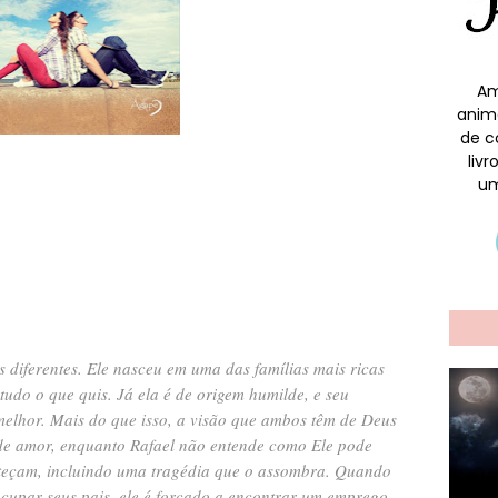
Am
anim
de c
liv
um
 diferentes. Ele nasceu em uma das famílias mais ricas
tudo o que quis. Já ela é de origem humilde, e seu
elhor. Mais do que isso, a visão que ambos têm de Deus
de amor, enquanto Rafael não entende como Ele pode
onteçam, incluindo uma tragédia que o assombra. Quando
upar seus pais, ele é forçado a encontrar um emprego.