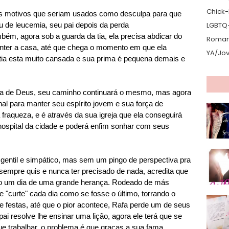
Chick-L
s motivos que seriam usados como desculpa para que
u de leucemia, seu pai depois da perda
LGBTQ
mbém, agora sob a guarda da tia, ela precisa abdicar do
Romanc
nter a casa, até que chega o momento em que ela
YA/Jo
tia esta muito cansada e sua prima é pequena demais e
ra de Deus, seu caminho continuará o mesmo, mas agora
al para manter seu espírito jovem e sua força de
fraqueza, e é através da sua igreja que ela conseguirá
ospital da cidade e poderá enfim sonhar com seus
to, gentil e simpático, mas sem um pingo de perspectiva pra
sempre quis e nunca ter precisado de nada, acredita que
 dono um dia de uma grande herança. Rodeado de más
 "curte" cada dia como se fosse o último, torrando o
e festas, até que o pior acontece, Rafa perde um de seus
i resolve lhe ensinar uma lição, agora ele terá que se
que trabalhar, o problema é que graças a sua fama