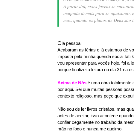
A partir daí, esses jovens se encontr
ocupada demais para se apaixonar, e 
mas, quando os planos de Deus são t
O
lá pessoal!
Acabaram as férias e já estamos de vo
imposta pela minha querida sócia Tati 
vou apresentar para vocês hoje, foi a 
porque finalizei a leitura no dia 31 na 
Acima de Nós
é uma obra totalmente 
por aqui. Sei que muitas pessoas pos
contexto religioso, mas peço que exp
Não sou de ler livros cristãos, mas qu
antes de aceitar, isso acontece quand
confiar cegamente no trabalho da mes
mão no fogo e nunca me queimo.