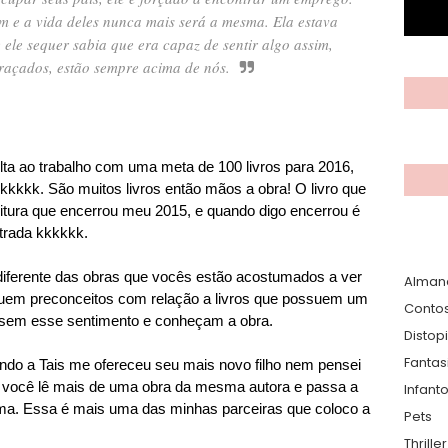
am e a vida deles nunca mais será a mesma. Ela estava
ele sequer sabia que era capaz de sentir algo assim,
raçados, estão sempre acima de nós.
lta ao trabalho com uma meta de 100 livros para 2016,
kkkkkk. São muitos livros então mãos a obra! O livro que
leitura que encerrou meu 2015, e quando digo encerrou é
estrada kkkkkk.
diferente das obras que vocês estão acostumados a ver
Alman
suem preconceitos com relação a livros que possuem um
Conto
ulsem esse sentimento e conheçam a obra.
Distop
Fantas
ando a Tais me ofereceu seu mais novo filho nem pensei
o você lê mais de uma obra da mesma autora e passa a
Infanto
ma. Essa é mais uma das minhas parceiras que coloco a
Pets
Thrille