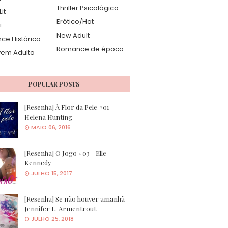
Thriller Psicológico
it
Erótico/Hot
+
New Adult
e Histórico
Romance de época
vem Adulto
POPULAR POSTS
[Resenha] À Flor da Pele #01 -
Helena Hunting
MAIO 06, 2016
[Resenha] O Jogo #03 - Elle
Kennedy
JULHO 15, 2017
[Resenha] Se não houver amanhã -
Jennifer L. Armentrout
JULHO 25, 2018