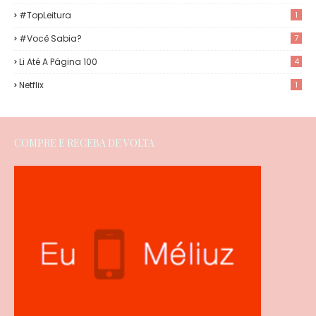
#TopLeitura
1
#Você Sabia?
7
Li Até A Página 100
4
Netflix
1
COMPRE E RECEBA DE VOLTA