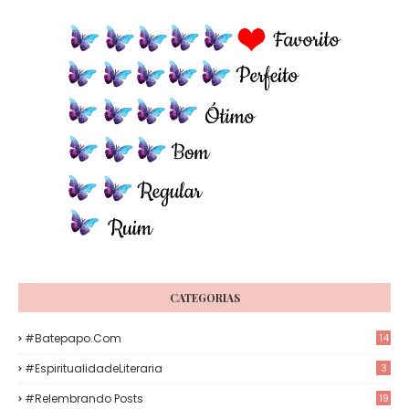
CATEGORIAS
#Batepapo.com
14
#EspiritualidadeLiteraria
3
#Relembrando Posts
19