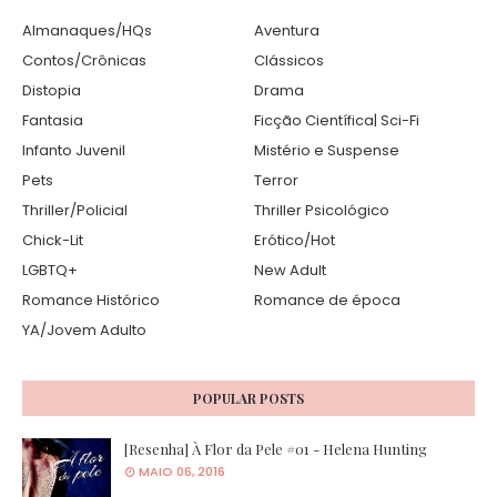
Almanaques/HQs
Aventura
Contos/Crônicas
Clássicos
Distopia
Drama
Fantasia
Ficção Científica| Sci-Fi
Infanto Juvenil
Mistério e Suspense
Pets
Terror
Thriller/Policial
Thriller Psicológico
Chick-Lit
Erótico/Hot
LGBTQ+
New Adult
Romance Histórico
Romance de época
YA/Jovem Adulto
POPULAR POSTS
[Resenha] À Flor da Pele #01 - Helena Hunting
MAIO 06, 2016