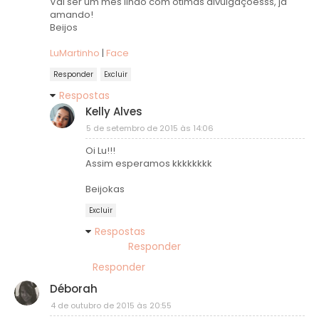
Vai ser um mês lindo com ótimas divulgaçõesss, já
amando!
Beijos
LuMartinho
|
Face
Responder
Excluir
Respostas
Kelly Alves
5 de setembro de 2015 às 14:06
Oi Lu!!!
Assim esperamos kkkkkkkk
Beijokas
Excluir
Respostas
Responder
Responder
Déborah
4 de outubro de 2015 às 20:55