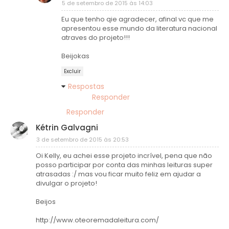
5 de setembro de 2015 às 14:03
Eu que tenho qie agradecer, afinal vc que me
apresentou esse mundo da literatura nacional
atraves do projeto!!!
Beijokas
Excluir
Respostas
Responder
Responder
Kétrin Galvagni
3 de setembro de 2015 às 20:53
Oi Kelly, eu achei esse projeto incrível, pena que não
posso participar por conta das minhas leituras super
atrasadas :/ mas vou ficar muito feliz em ajudar a
divulgar o projeto!
Beijos
http://www.oteoremadaleitura.com/