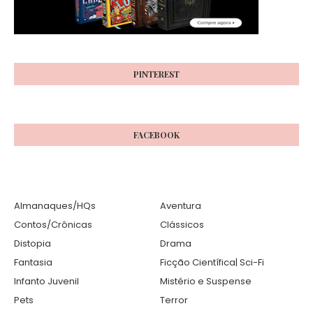
PINTEREST
FACEBOOK
Almanaques/HQs
Aventura
Contos/Crônicas
Clássicos
Distopia
Drama
Fantasia
Ficção Científica| Sci-Fi
Infanto Juvenil
Mistério e Suspense
Pets
Terror