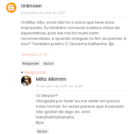
Unknown
8 de julho de 2015 às 23:17
Oi Milla, não, você não foi a única que teve essa
impressão. Eu também comecei a leitura cheia de
expectativas, pois ele me foi muito bem
recomendado, e quando cheguei no fim, eu pensei: é
isso? Também prefiro O Teorema Katherine. Bjs
Território nº 6
Responder
Excluir
Respostas
Milla Alkimim
15 de julho de 2015 às 21:40
Oi Gleyse!!!
Obrigada por fazer eu me sentir um pouco
mais normal. As vezes parece que é pecado
não gostar de algo do John
hahahahhahahaha
Bjos
Excluir