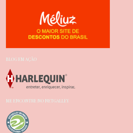
BLOG EM AÇÃO
ME ENCONTRE NO NETGALLEY