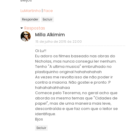
Beijos
LuMartinho
|
Face
Responder
Excluir
Respostas
Milla Alkimim
15 de julho de 2015 às 22:00
Oi Lu!!
Eu adoro os filmes baseado nas obras do
Nicholas, mas nunca consegui ler nenhum.
Tenho "A ultima musica" embrulhado no
plastiquinho original hahahahahah
As vezes me revolta isso de não poder ir
contra a maioria. Não gostei e pronto :P
hahahahahhahaa
Comece pelo Teorema, no geral acho que
aborda os mesmo temas que "Cidades de
papel", mas de uma maneira mais leve,
descontraída e que faz com que o leitor se
identifique.
Bjos
Excluir