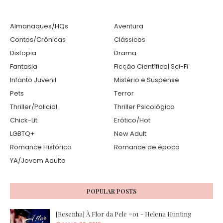
Almanaques/HQs
Aventura
Contos/Crônicas
Clássicos
Distopia
Drama
Fantasia
Ficção Científica| Sci-Fi
Infanto Juvenil
Mistério e Suspense
Pets
Terror
Thriller/Policial
Thriller Psicológico
Chick-Lit
Erótico/Hot
LGBTQ+
New Adult
Romance Histórico
Romance de época
YA/Jovem Adulto
POPULAR POSTS
[Resenha] À Flor da Pele #01 - Helena Hunting