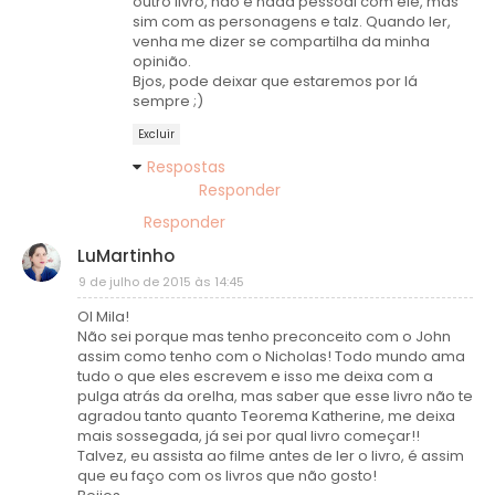
outro livro, não é nada pessoal com ele, mas
sim com as personagens e talz. Quando ler,
venha me dizer se compartilha da minha
opinião.
Bjos, pode deixar que estaremos por lá
sempre ;)
Excluir
Respostas
Responder
Responder
LuMartinho
9 de julho de 2015 às 14:45
OI Mila!
Não sei porque mas tenho preconceito com o John
assim como tenho com o Nicholas! Todo mundo ama
tudo o que eles escrevem e isso me deixa com a
pulga atrás da orelha, mas saber que esse livro não te
agradou tanto quanto Teorema Katherine, me deixa
mais sossegada, já sei por qual livro começar!!
Talvez, eu assista ao filme antes de ler o livro, é assim
que eu faço com os livros que não gosto!