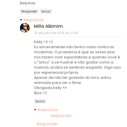
Beijokas
Responder
Excluir
Respostas
Milla Alkimim
15 de julho de 2015 às 21:39
Kelly <3 =)
Eu sinceramente não tenho nada contra as
modinhas. O problema é que as vezes elas
nos fazem criar expectativas e quando você é
o "único" a se frustrar e não gostar como a
maioria, acaba se sentindo esquisito. Digo isso
por experiencia própria.
Apesar de não ter gostado do livro, estou
animada para ver o filme.
Obrigada Kelly ^^
Bjos =)
Excluir
Respostas
Responder
Responder