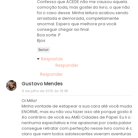
Confesso que ACEDE não me causou aquela
comoção toda, mas gostei do livro, o que não
foi o caso desse. Minha leitura acabou sendo
arrastada e demorada, completamente
anormal. Espero que melhore pra você
conseguir chegar ao final.
Boa sorte :P
Bjos
Excluir
Respostas
Responder
Responder
Gustavo Mendes
9 de julho de 2015 às 19:48
Oi Milla!
Minha vontade de estapear a sua cara até você mudar d
ENORME, mas eu não vou fazer isso até porque gosto é go
Ao contrário de você eu AMEI Cidades de Papel. Eu li o liv
nenhuma expectativa e me apaixonei por cada palavra. 
consegue retratar com perfeição nesse livro como é a ad
claro que nem todos adolescentes viveram aventuras c