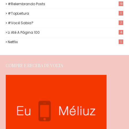
#Relembrando Posts
19
#TopLeitura
1
#Você Sabia?
7
Li Até A Página 100
4
Netflix
1
COMPRE E RECEBA DE VOLTA