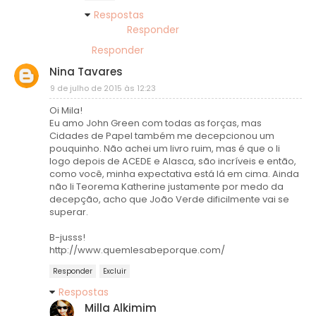
Respostas
Responder
Responder
Nina Tavares
9 de julho de 2015 às 12:23
Oi Mila!
Eu amo John Green com todas as forças, mas
Cidades de Papel também me decepcionou um
pouquinho. Não achei um livro ruim, mas é que o li
logo depois de ACEDE e Alasca, são incríveis e então,
como você, minha expectativa está lá em cima. Ainda
não li Teorema Katherine justamente por medo da
decepção, acho que João Verde dificilmente vai se
superar.
B-jusss!
http://www.quemlesabeporque.com/
Responder
Excluir
Respostas
Milla Alkimim