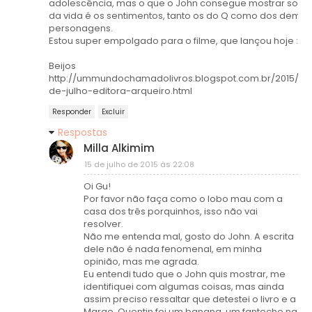
adolescência, mas o que o John consegue mostrar sobr
da vida é os sentimentos, tanto os do Q como dos demai
personagens.
Estou super empolgado para o filme, que lançou hoje :D
Beijos
http://ummundochamadolivros.blogspot.com.br/2015/07
de-julho-editora-arqueiro.html
Responder
Excluir
Respostas
Milla Alkimim
15 de julho de 2015 às 22:08
Oi Gu!
Por favor não faça como o lobo mau com a
casa dos três porquinhos, isso não vai
resolver.
Não me entenda mal, gosto do John. A escrita
dele não é nada fenomenal, em minha
opinião, mas me agrada.
Eu entendi tudo que o John quis mostrar, me
identifiquei com algumas coisas, mas ainda
assim preciso ressaltar que detestei o livro e a
Margo. Quentin foi um banana, um fantoche na