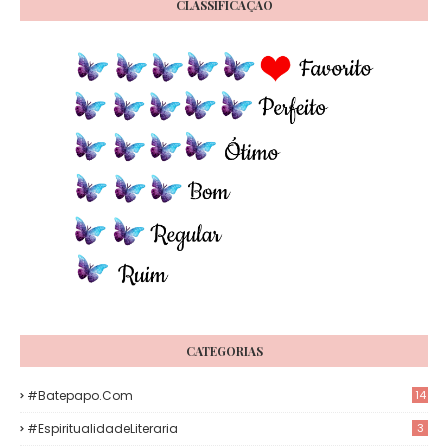
CLASSIFICAÇÃO
CATEGORIAS
#Batepapo.com
14
#EspiritualidadeLiteraria
3