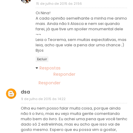
15 de julho de 2015 às 21:56
Oi Nina!
A cada opinião semelhante a minha me animo
mais. Ainda não li Alasca e nem sei quando
farei, já que tive um spoiler monumental dele
¬¬
Leia o Teorema, sem muitas expectativas, mas
leia, acho que vale a pena dar uma chance ;)
Bjos
Excluir
Respostas
Responder
Responder
dsa
9 de julho de 2015 às 14:22
Olha eu nem posso falar muita coisa, porque ainda
não li o livro, mas eu vejo muita gente comentando
muito bem do livro. Eu achei uma pena que você tenha
dado só 2 estrelinhas, mas eu acho que isso vai de
gosto mesmo. Espero que eu possa vim a gostar,