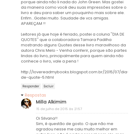
porque ainda não li nada do John Green. Mas gostei
da maneira como você deu suas impressões sobre o
livro e deu para saber um pouquinho mais sobre ele.
Enfim...Gostei muito. Saudade de vcs amigas.
APAREÇAM !!
Leitores já que hoje é feriado, postei a coluna ''DIA DE
QUOTES'' que a colaboradora Tamara Padilha
mostrando alguns Quotes desse livro maravilhoso da
autora Chris Melo - Venha conferir, porque são partes
lindas do livro, principalmente para quem ainda não
conhece o livro, vale a pena !
http://lovereadmybooks.blogspot.com.br/2015/07/dia-
de-quote-5.html
Responder
Excluir
Respostas
Milla Alkimim
15 de julho de 2015 às 21:57
Oi Silvana!!
Sim, é questão de gosto. O que não me
agradou nesse me caiu muito melhor em