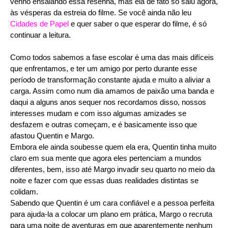
venho ensaiando essa resenha, mas ela de fato só saiu agora,
às vésperas da estreia do filme. Se você ainda não leu
Cidades de Papel
e quer saber o que esperar do filme, é só
continuar a leitura.
Como todos sabemos a fase escolar é uma das mais difíceis
que enfrentamos, e ter um amigo por perto durante esse
período de transformação constante ajuda e muito a aliviar a
carga. Assim como num dia amamos de paixão uma banda e
daqui a alguns anos sequer nos recordamos disso, nossos
interesses mudam e com isso algumas amizades se
desfazem e outras começam, e é basicamente isso que
afastou Quentin e Margo.
Embora ele ainda soubesse quem ela era, Quentin tinha muito
claro em sua mente que agora eles pertenciam a mundos
diferentes, bem, isso até Margo invadir seu quarto no meio da
noite e fazer com que essas duas realidades distintas se
colidam.
Sabendo que Quentin é um cara confiável e a pessoa perfeita
para ajuda-la a colocar um plano em prática, Margo o recruta
para uma noite de aventuras em que aparentemente nenhum