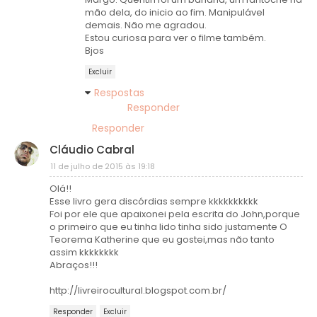
mão dela, do inicio ao fim. Manipulável
demais. Não me agradou.
Estou curiosa para ver o filme também.
Bjos
Excluir
Respostas
Responder
Responder
Cláudio Cabral
11 de julho de 2015 às 19:18
Olá!!
Esse livro gera discórdias sempre kkkkkkkkkk
Foi por ele que apaixonei pela escrita do John,porque
o primeiro que eu tinha lido tinha sido justamente O
Teorema Katherine que eu gostei,mas não tanto
assim kkkkkkkk
Abraços!!!
http://livreirocultural.blogspot.com.br/
Responder
Excluir