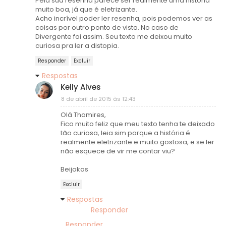
Pela sua resenha parece ser realmente uma historia
muito boa, já que é eletrizante.
Acho incrível poder ler resenha, pois podemos ver as
coisas por outro ponto de vista. No caso de
Divergente foi assim. Seu texto me deixou muito
curiosa pra ler a distopia.
Responder
Excluir
Respostas
Kelly Alves
8 de abril de 2015 às 12:43
Olá Thamires,
Fico muito feliz que meu texto tenha te deixado
tão curiosa, leia sim porque a história é
realmente eletrizante e muito gostosa, e se ler
não esquece de vir me contar viu?
Beijokas
Excluir
Respostas
Responder
Responder