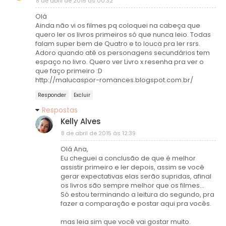
8 de abril de 2015 às 00:32
Olá
Ainda não vi os filmes pq coloquei na cabeça que
quero ler os livros primeiros só que nunca leio. Todas
falam super bem de Quatro e to louca pra ler rsrs.
Adoro quando até os personagens secundários tem
espaço no livro. Quero ver Livro x resenha pra ver o
que faço primeiro :D
http://malucaspor-romances.blogspot.com.br/
Responder
Excluir
Respostas
Kelly Alves
8 de abril de 2015 às 12:39
Olá Ana,
Eu cheguei a conclusão de que é melhor
assistir primeiro e ler depois, assim se você
gerar expectativas elas serão supridas, afinal
os livros são sempre melhor que os filmes...
Só estou terminando a leitura do segundo, pra
fazer a comparação e postar aqui pra vocês.
mas leia sim que você vai gostar muito.