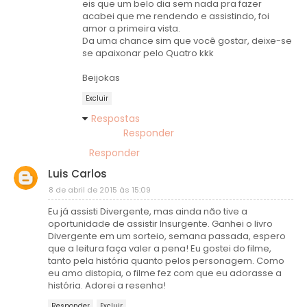
eis que um belo dia sem nada pra fazer
acabei que me rendendo e assistindo, foi
amor a primeira vista.
Da uma chance sim que você gostar, deixe-se
se apaixonar pelo Quatro kkk
Beijokas
Excluir
Respostas
Responder
Responder
Luis Carlos
8 de abril de 2015 às 15:09
Eu já assisti Divergente, mas ainda não tive a
oportunidade de assistir Insurgente. Ganhei o livro
Divergente em um sorteio, semana passada, espero
que a leitura faça valer a pena! Eu gostei do filme,
tanto pela história quanto pelos personagem. Como
eu amo distopia, o filme fez com que eu adorasse a
história. Adorei a resenha!
Responder
Excluir