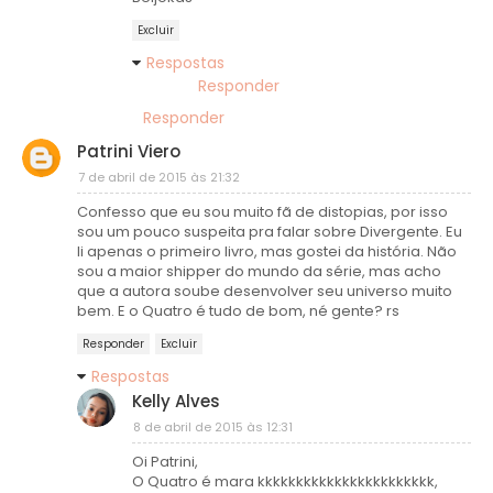
Excluir
Respostas
Responder
Responder
Patrini Viero
7 de abril de 2015 às 21:32
Confesso que eu sou muito fã de distopias, por isso
sou um pouco suspeita pra falar sobre Divergente. Eu
li apenas o primeiro livro, mas gostei da história. Não
sou a maior shipper do mundo da série, mas acho
que a autora soube desenvolver seu universo muito
bem. E o Quatro é tudo de bom, né gente? rs
Responder
Excluir
Respostas
Kelly Alves
8 de abril de 2015 às 12:31
Oi Patrini,
O Quatro é mara kkkkkkkkkkkkkkkkkkkkkkk,