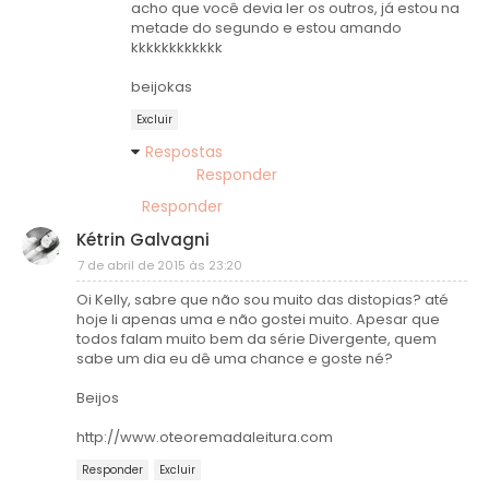
acho que você devia ler os outros, já estou na
metade do segundo e estou amando
kkkkkkkkkkkk
beijokas
Excluir
Respostas
Responder
Responder
Kétrin Galvagni
7 de abril de 2015 às 23:20
Oi Kelly, sabre que não sou muito das distopias? até
hoje li apenas uma e não gostei muito. Apesar que
todos falam muito bem da série Divergente, quem
sabe um dia eu dê uma chance e goste né?
Beijos
http://www.oteoremadaleitura.com
Responder
Excluir