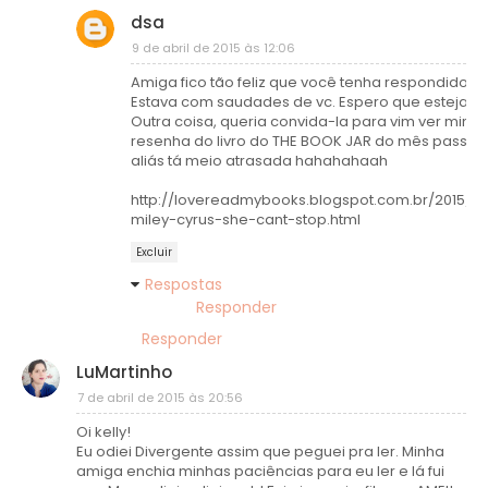
dsa
9 de abril de 2015 às 12:06
Amiga fico tão feliz que você tenha respondido
Estava com saudades de vc. Espero que esteja be
Outra coisa, queria convida-la para vim ver minh
resenha do livro do THE BOOK JAR do mês passa
aliás tá meio atrasada hahahahaah
http://lovereadmybooks.blogspot.com.br/2015/0
miley-cyrus-she-cant-stop.html
Excluir
Respostas
Responder
Responder
LuMartinho
7 de abril de 2015 às 20:56
Oi kelly!
Eu odiei Divergente assim que peguei pra ler. Minha
amiga enchia minhas paciências para eu ler e lá fui