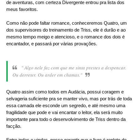
de aventuras, com certeza Divergente entrou pra lista dos
meus favoritos.
Como não pode faltar romance, conheceremos Quatro, um
dos supervisores do treinamento de Triss, ele é durão e ao
mesmo tempo meigo e atencioso, e o romance dos dois é
encantador, e passará por várias provações.
" Algo nele faz com que me sinta prestes a despencar.
Ou derreter. Ou arder em chamas."
Quatro assim como todos em Audácia, possui coragem e
selvageria suficiente pra se manter vivo, mas por trás de toda
essa camada ele esconde um segredo, e até mesmo uma
fragilidade que pode e vai encantar o leitor, ela será muito
importante para todo o desenvolvimento de Triss dentro da
facção.
Entre indas e vindas, posso garantir que o livro é repleto de