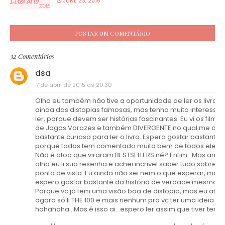
JUNE 23, 2015
POSTAR UM COMENTÁRIO
32 Comentários
dsa
7 de abril de 2015 às 20:30
Olha eu também não tive a oportunidade de ler os livros
ainda das distopias famosas, mas tenho muito interesse 
ler, porque devem ser histórias fascinantes. Eu vi os filmes
de Jogos Vorazes e também DIVERGENTE no qual me dei
bastante curiosa para ler o livro. Espero gostar bastante, 
porque todos tem comentado muito bem de todos eles.
Não é atoa que viraram BESTSELLERS né? Enfim...Mas ami
olha eu li sua resenha e achei incrivel saber tudo sobre s
ponto de vista. Eu ainda não sei nem o que esperar, mas
espero gostar bastante da história de verdade mesmo.
Porque vc já tem uma visão boa de distopia, mas eu até
agora só li THE 100 e mais nenhum pra vc ter uma ideia
hahahaha...Mas é isso ai...espero ler assim que tiver temp