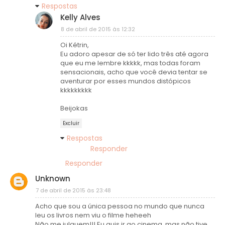
Respostas
Kelly Alves
8 de abril de 2015 às 12:32
Oi Kétrin,
Eu adoro apesar de só ter lido três até agora
que eu me lembre kkkkk, mas todas foram
sensacionais, acho que você devia tentar se
aventurar por esses mundos distópicos
kkkkkkkkk
Beijokas
Excluir
Respostas
Responder
Responder
Unknown
7 de abril de 2015 às 23:48
Acho que sou a única pessoa no mundo que nunca
leu os livros nem viu o filme heheeh
Não me julguem!!! Eu quis ir ao cinema, mas não tive