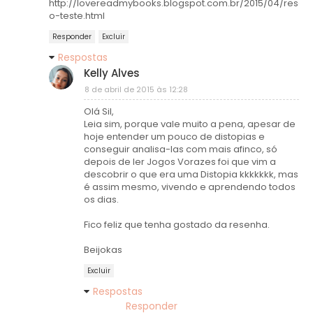
http://lovereadmybooks.blogspot.com.br/2015/04/resen
o-teste.html
Responder
Excluir
Respostas
Kelly Alves
8 de abril de 2015 às 12:28
Olá Sil,
Leia sim, porque vale muito a pena, apesar de
hoje entender um pouco de distopias e
conseguir analisa-las com mais afinco, só
depois de ler Jogos Vorazes foi que vim a
descobrir o que era uma Distopia kkkkkkk, mas
é assim mesmo, vivendo e aprendendo todos
os dias.
Fico feliz que tenha gostado da resenha.
Beijokas
Excluir
Respostas
Responder