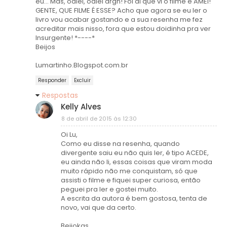
eu... Mas, odiei, odiei argh! Foi ai que vi o filme e AMEI!
GENTE, QUE FILME É ESSE? Acho que agora se eu ler o
livro vou acabar gostando e a sua resenha me fez
acreditar mais nisso, fora que estou doidinha pra ver
Insurgente! *----*
Beijos
Lumartinho.Blogspot.com.br
Responder
Excluir
Respostas
Kelly Alves
8 de abril de 2015 às 12:30
Oi Lu,
Como eu disse na resenha, quando
divergente saiu eu não quis ler, é tipo ACEDE,
eu ainda não li, essas coisas que viram moda
muito rápido não me conquistam, só que
assisti o filme e fiquei super curiosa, então
peguei pra ler e gostei muito.
A escrita da autora é bem gostosa, tenta de
novo, vai que da certo.
Beijokas