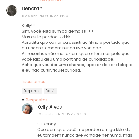
Déborah
8 de abril de 2015 às 14:30
Kelly!!!
Sim, você está sumida demais!!! >.<
Mas eu te perdoo. kkkkk
Acredita que eu nunca assisti ao filme e por tudo que
eu li sobre também nunca tive vontade.
As resenhas não me faziam querer ler, mas pelo que
você falou deu uma pontinha de curiosidade.
Acho que vou dar uma chance, apesar de ser distopia
e eu não curtir, fiquei curiosa.
Lisossomos
Responder
Excluir
Respostas
Kelly Alves
10 de abril de 2015 às 07:59
Oi Debby,
Que bom que você me perdoa amiga kkkkkk,
eu também nunca tive vontade nenhuma, mas