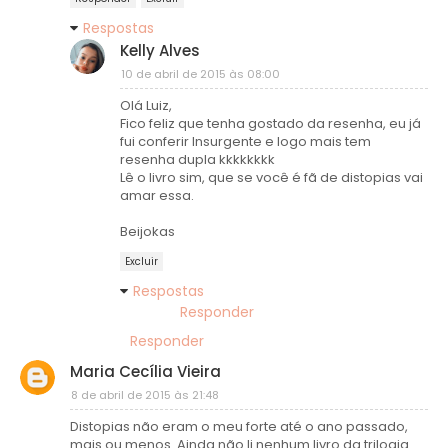
Respostas
Kelly Alves
10 de abril de 2015 às 08:00
Olá Luiz,
Fico feliz que tenha gostado da resenha, eu já
fui conferir Insurgente e logo mais tem
resenha dupla kkkkkkkk
Lê o livro sim, que se você é fã de distopias vai
amar essa.
Beijokas
Excluir
Respostas
Responder
Responder
Maria Cecília Vieira
8 de abril de 2015 às 21:48
Distopias não eram o meu forte até o ano passado,
mais ou menos. Ainda não li nenhum livro da trilogia