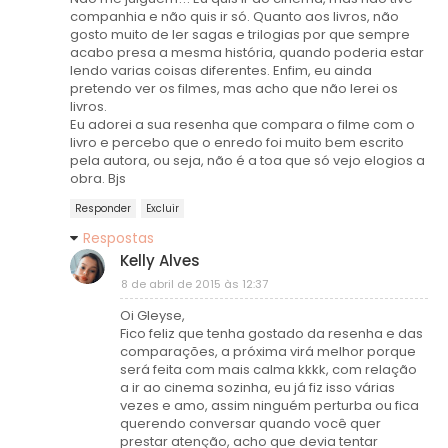
companhia e não quis ir só. Quanto aos livros, não
gosto muito de ler sagas e trilogias por que sempre
acabo presa a mesma história, quando poderia estar
lendo varias coisas diferentes. Enfim, eu ainda
pretendo ver os filmes, mas acho que não lerei os
livros.
Eu adorei a sua resenha que compara o filme com o
livro e percebo que o enredo foi muito bem escrito
pela autora, ou seja, não é a toa que só vejo elogios a
obra. Bjs
Responder
Excluir
Respostas
Kelly Alves
8 de abril de 2015 às 12:37
Oi Gleyse,
Fico feliz que tenha gostado da resenha e das
comparações, a próxima virá melhor porque
será feita com mais calma kkkk, com relação
a ir ao cinema sozinha, eu já fiz isso várias
vezes e amo, assim ninguém perturba ou fica
querendo conversar quando você quer
prestar atenção, acho que devia tentar