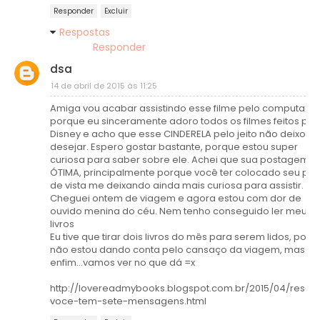
Responder
Excluir
Respostas
Responder
dsa
14 de abril de 2015 às 11:25
Amiga vou acabar assistindo esse filme pelo computador
porque eu sinceramente adoro todos os filmes feitos pel
Disney e acho que esse CINDERELA pelo jeito não deixou a
desejar. Espero gostar bastante, porque estou super
curiosa para saber sobre ele. Achei que sua postagem fi
ÓTIMA, principalmente porque você ter colocado seu pon
de vista me deixando ainda mais curiosa para assistir.
Cheguei ontem de viagem e agora estou com dor de
ouvido menina do céu. Nem tenho conseguido ler meus
livros
Eu tive que tirar dois livros do mês para serem lidos, porq
não estou dando conta pelo cansaço da viagem, mas
enfim...vamos ver no que dá =x
http://lovereadmybooks.blogspot.com.br/2015/04/resen
voce-tem-sete-mensagens.html