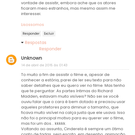
vontade de assistir, embora ache que os atores
ficaram meio estranhos, mas mesmo assim me
interessei.
Lisossomos
Responder
Excluir
Respostas
Responder
Unknown
14 de abril de 2015 às 01:43
To muito a fim de assistir o filme e, apesar de
conhecer a estória, parei de ler seu texto para não
saber detalhes que eu quero ver no filme. Mas tenho
que te perguntar: As partes íntimas do Richard
Madden, estavam muito visíveis? Não sei se você
ouviu falar que o cara é bem dotado e precisou usar
aqueles protetores para diminuir o tamanho, que
ficava muito visível na calça justa que ele usava. Isso
não foi o principal motivo para eu querer ver o filme,
mas foi um dos... kkkkk.
Voltando ao assunto, Cinderela é sempre um ótimo
conto de fadas, seja escrito, em desenho, animação