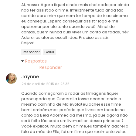
Ai, nossa. Agora fiquei ainda mais chateada por ainda
não ter assistido o filme. Infelizmente tudo anda tão
corrido para mim que nem ter tempo de ir ao cinema
eu consegui. Espero conseguir assistir logo e me
apaixonar por ele tanto quando você. Afinal de
contas, quem nunca quis viver um conto de fadas, né?
Adorei os atores escolhidos. Preciso assistir.
Beijos!
Responder
Excluir
Respostas
Responder
Jaynne
24 de abril de 2015 às 23:35
Quando começaram a rodar as filmagens fiquei
preocupada que Cinderella fosse acabar tendo o
mesmo caminho de Malévola(eu achei esse filme
bom também,mas preferia que tivessem focado no
conto da Bela Adormecida mesmo, já que agora não
será feito tão cedo um live-action dessa princesa ).
Você explicou muito bem o filme,eu também adorei a
fala da mãe de Ella, foi um filme que realmente valeu