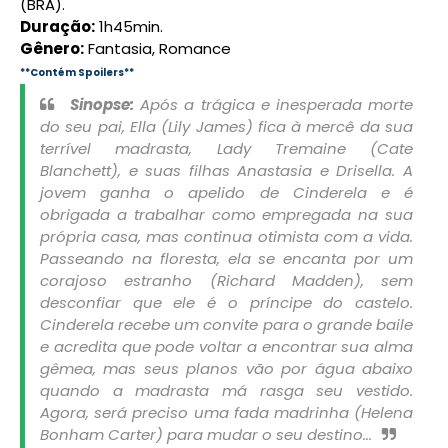
(BRA).
Duração:
1h45min.
Gênero:
Fantasia, Romance
**Contém Spoilers**
Sinopse:
Após a trágica e inesperada morte
do seu pai, Ella (Lily James) fica à mercê da sua
terrível madrasta, Lady Tremaine (Cate
Blanchett), e suas filhas Anastasia e Drisella. A
jovem ganha o apelido de Cinderela e é
obrigada a trabalhar como empregada na sua
própria casa, mas continua otimista com a vida.
Passeando na floresta, ela se encanta por um
corajoso estranho (Richard Madden), sem
desconfiar que ele é o príncipe do castelo.
Cinderela recebe um convite para o grande baile
e acredita que pode voltar a encontrar sua alma
gêmea, mas seus planos vão por água abaixo
quando a madrasta má rasga seu vestido.
Agora, será preciso uma fada madrinha (Helena
Bonham Carter) para mudar o seu destino...