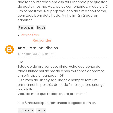
Não tenho interesse em assistir Cinderela por questão
de gosto mesmo. Mas, pelos comentários, vi que ele é
um ótimo filme. A superprodução do filme ficou ótimo,
com tudo bem detalhado. Minha irmã irá adorar!
hahahah
Responder
Excluir
Respostas
Responder
Ana Carolina Ribeiro
15 de abril de 2015 às 11:49
Olá
Estou doida pra ver esse filme. Acho que conto de
fadas nunca sai de moda e nos mulheres adoramos
um príncipe encantado né?
Os filmes da Disney são lindos e sempre tem um
ensinamento por trás de cada filme seja pra criança
ou adulto.
Vestido mais que lindoo, quero pra mim :(
http://malucaspor-romances.blogspot.com.br/
Responder
Excluir