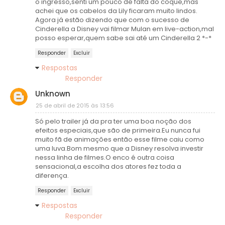
o ingresso,senti um pouco de falta do coque,mas
achei que os cabelos da Lily ficaram muito lindos.
Agora já estão dizendo que com o sucesso de
Cinderella a Disney vai filmar Mulan em live-action,mal
posso esperar,quem sabe sai até um Cinderella 2 *-*
Responder
Excluir
Respostas
Responder
Unknown
25 de abril de 2015 às 13:56
Só pelo trailer já da pra ter uma boa noção dos
efeitos especiais,que são de primeira.Eu nunca fui
muito fã de animações então esse filme caiu como
uma luva.Bom mesmo que a Disney resolva investir
nessa linha de filmes.O enco é outra coisa
sensacional,a escolha dos atores fez toda a
diferença.
Responder
Excluir
Respostas
Responder