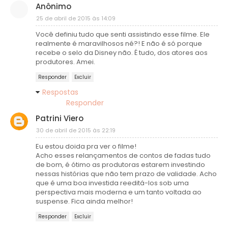
Anônimo
25 de abril de 2015 às 14:09
Você definiu tudo que senti assistindo esse filme. Ele
realmente é maravilhosos né?! E não é só porque
recebe o selo da Disney não. É tudo, dos atores aos
produtores. Amei.
Responder
Excluir
Respostas
Responder
Patrini Viero
30 de abril de 2015 às 22:19
Eu estou doida pra ver o filme!
Acho esses relançamentos de contos de fadas tudo
de bom, é ótimo as produtoras estarem investindo
nessas histórias que não tem prazo de validade. Acho
que é uma boa investida reeditá-los sob uma
perspectiva mais moderna e um tanto voltada ao
suspense. Fica ainda melhor!
Responder
Excluir