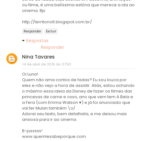
ou filme, é uma belíssima estória que merece a ida ao
cinema. Bjs
http://territorio6.blogspot.com.br/
Responder
Excluir
Respostas
Responder
Nina Tavares
14 de abril de 2015 às 07:53
Oi Luna!
Quem não ama contos de fadas? Eu sou louca por
eles e não vejo a hora de assistir. Aliás, estou achando
o máximo essa ideia da Disney de fazer os filmes das
princesas de carne e osso, ano que vem tem A Bela e
a Fera (com Emma Watson ♥) e já foi anunciado que
vai ter Mulan também \o/
Adorei seu texto, bem detalhista, e me deixou mais
ansiosa para ir ao cinema.
B-jusssss!
www.quemlesabeporque.com