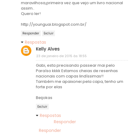
maravilhosa,primeira vez que vejo um livro nacional
assim..
Quero ler!
http://younguai.blogspot.com.br/
Responder
Excluir
Respostas
Kelly Alves
23 de janeiro de 2015 às 18:55
Gabi, esta precisando passear mai pelo
Paraíso kkkk Estamos cheias de resenhas
nacionais com capas lindíssimas!!
Também me apaixonei pela capa, tenho um
forte por elas
Beijokas
Excluir
Respostas
Responder
Responder