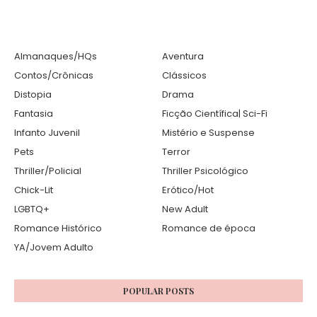
Almanaques/HQs
Aventura
Contos/Crônicas
Clássicos
Distopia
Drama
Fantasia
Ficção Científica| Sci-Fi
Infanto Juvenil
Mistério e Suspense
Pets
Terror
Thriller/Policial
Thriller Psicológico
Chick-Lit
Erótico/Hot
LGBTQ+
New Adult
Romance Histórico
Romance de época
YA/Jovem Adulto
POPULAR POSTS