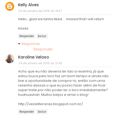
Kelly Alves
23 de janeiro de 2015 às 18:57
Hello , glad we tanha liked ... missed that I will return
kisses
Responder
Excluir
Respostas
Responder
Karoline Veloso
24 de janeiro de 2015 às 21:43
Acho que eu não deveria ter lido a resenha, já que
estou louca pelo livro faz um bom tempo e ainda não
tive a oportunidade de compra-lo, então com uma
resenha dessas o que eu posso fazer além de ficar
super triste por não poder ler o livro imediatamente?
huahuauhah. Muitos beijos e amei o blog!
http://veiasliterarias.blogspot.com.br/
Responder
Excluir