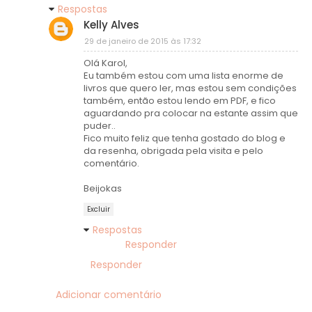
Respostas
Kelly Alves
29 de janeiro de 2015 às 17:32
Olá Karol,
Eu também estou com uma lista enorme de
livros que quero ler, mas estou sem condições
também, então estou lendo em PDF, e fico
aguardando pra colocar na estante assim que
puder..
Fico muito feliz que tenha gostado do blog e
da resenha, obrigada pela visita e pelo
comentário.
Beijokas
Excluir
Respostas
Responder
Responder
Adicionar comentário