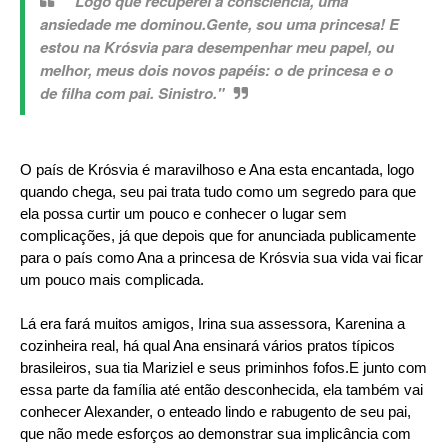
"Logo que recuperei a consciência, uma
ansiedade me dominou.Gente, sou uma princesa! E
estou na Krósvia para desempenhar meu papel, ou
melhor, meus dois novos papéis: o de princesa e o
de filha com pai. Sinistro."
O país de Krósvia é maravilhoso e Ana esta encantada, logo
quando chega, seu pai trata tudo como um segredo para que
ela possa curtir um pouco e conhecer o lugar sem
complicações, já que depois que for anunciada publicamente
para o país como Ana a princesa de Krósvia sua vida vai ficar
um pouco mais complicada.
Lá era fará muitos amigos, Irina sua assessora, Karenina a
cozinheira real, há qual Ana ensinará vários pratos típicos
brasileiros, sua tia Mariziel e seus priminhos fofos.E junto com
essa parte da família até então desconhecida, ela também vai
conhecer Alexander, o enteado lindo e rabugento de seu pai,
que não mede esforços ao demonstrar sua implicância com