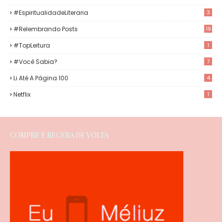
#EspiritualidadeLiteraria
3
#Relembrando Posts
19
#TopLeitura
1
#Você Sabia?
7
Li Até A Página 100
4
Netflix
1
COMPRE E RECEBA DE VOLTA