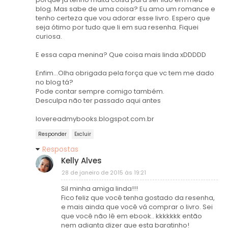
blog. Mas sabe de uma coisa? Eu amo um romance e
tenho certeza que vou adorar esse livro. Espero que
seja ótimo por tudo que li em sua resenha. Fiquei
curiosa.
E essa capa menina? Que coisa mais linda xDDDDD
Enfim...Olha obrigada pela força que vc tem me dado
no blog tá?
Pode contar sempre comigo também.
Desculpa não ter passado aqui antes
lovereadmybooks.blogspot.com.br
Responder
Excluir
Respostas
Kelly Alves
28 de janeiro de 2015 às 19:21
Sil minha amiga linda!!!
Fico feliz que você tenha gostado da resenha,
e mais ainda que você vá comprar o livro. Sei
que você não lê em ebook.. kkkkkkk então
nem adianta dizer que esta baratinho!