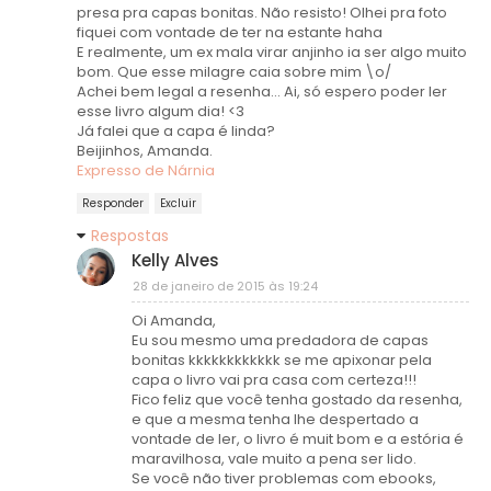
presa pra capas bonitas. Não resisto! Olhei pra foto
fiquei com vontade de ter na estante haha
E realmente, um ex mala virar anjinho ia ser algo muito
bom. Que esse milagre caia sobre mim \o/
Achei bem legal a resenha... Ai, só espero poder ler
esse livro algum dia! <3
Já falei que a capa é linda?
Beijinhos, Amanda.
Expresso de Nárnia
Responder
Excluir
Respostas
Kelly Alves
28 de janeiro de 2015 às 19:24
Oi Amanda,
Eu sou mesmo uma predadora de capas
bonitas kkkkkkkkkkkk se me apixonar pela
capa o livro vai pra casa com certeza!!!
Fico feliz que você tenha gostado da resenha,
e que a mesma tenha lhe despertado a
vontade de ler, o livro é muit bom e a estória é
maravilhosa, vale muito a pena ser lido.
Se você não tiver problemas com ebooks,