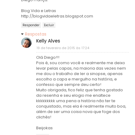
Blog Vida e Letras
http://blogvidaeletras.blogspot.com
Responder
Excluir
Respostas
Kelly Alves
19 de fevereiro de 2015 às 17:24
Olá Diego!!!
Pois é, sou como você e realmente me deixo
levar pelas capas, na maioria das vezes nem
me dou o trabalho de ler a sinopse, apenas
escolho a capa e mergulho na história, e
confesso que sempre deu certo!
Muito obrigada, fico feliz que tenha gostado
da resenha e seu elogio me enaltece
kkkkkkkkk uma pena a história não ter te
conquistado, mas ela é realmente muito boa,
além de ser uma coisa nova que foge dos
clichês!
Beijokas