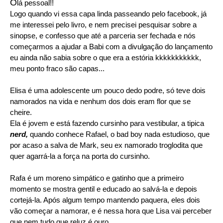
O
lá pessoal!!
Logo quando vi essa capa linda passeando pelo facebook, já
me interessei pelo livro, e nem precisei pesquisar sobre a
sinopse, e confesso que até a parceria ser fechada e nós
começarmos a ajudar a Babi com a divulgação do lançamento
eu ainda não sabia sobre o que era a estória kkkkkkkkkkk,
meu ponto fraco são capas...
Elisa é uma adolescente um pouco dedo podre, só teve dois
namorados na vida e nenhum dos dois eram flor que se
cheire.
Ela é jovem e está fazendo cursinho para vestibular, a tipica
nerd,
quando conhece Rafael, o bad boy nada estudioso, que
por acaso a salva de Mark, seu ex namorado troglodita que
quer agarrá-la a força na porta do cursinho.
Rafa é um moreno simpático e gatinho que a primeiro
momento se mostra gentil e educado ao salvá-la e depois
cortejá-la. Após algum tempo mantendo paquera, eles dois
vão começar a namorar, e é nessa hora que Lisa vai perceber
que nem tudo que reluz é ouro.