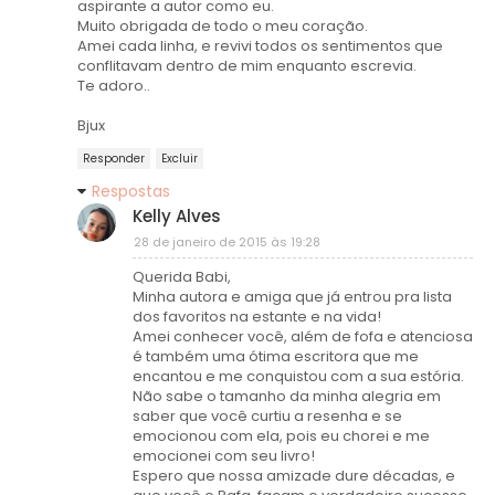
aspirante a autor como eu.
Muito obrigada de todo o meu coração.
Amei cada linha, e revivi todos os sentimentos que
conflitavam dentro de mim enquanto escrevia.
Te adoro..
Bjux
Responder
Excluir
Respostas
Kelly Alves
28 de janeiro de 2015 às 19:28
Querida Babi,
Minha autora e amiga que já entrou pra lista
dos favoritos na estante e na vida!
Amei conhecer você, além de fofa e atenciosa
é também uma ótima escritora que me
encantou e me conquistou com a sua estória.
Não sabe o tamanho da minha alegria em
saber que você curtiu a resenha e se
emocionou com ela, pois eu chorei e me
emocionei com seu livro!
Espero que nossa amizade dure décadas, e