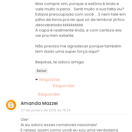
Mas compre sim, porque a estória é linda e
vale muito a pena... Senti muito a sua falta viu?
Estava preocupada com você.... E nem fale em
pilha de livros pra ler que só de lembrar já fico
descabelada kkkkkkkkkk
A capa é realmente linda, e com certeza ela
vai pra mim estante.
Não precisa me agradecer porque também
tem dado uma super força aqui!!
Beijokas, te adoro amiga
Excluir
Respostas
Responder
Responder
Amanda Mazzei
27 de janeiro de 2015 às 18:34
Oie!
Ai eu adoro esses romances nacionais!
E relaxa, assim como você eu sou uma verdadeira