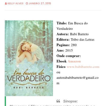
KELLY ALVES
JANEIRO 27, 2015
Título:
Em Busca do
Verdadeiro
Autora:
Babi Barreto
Editora:
Tribo das Letras
Paginas:
280
Ano:
2015
Onde comprar:
Ebook
Amazon
Físico
www.babibarreto.com
ou
autorababibarreto@gmail.co
m
Sinopse: