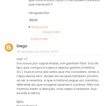
que você e Rafa, façam o verdadeiro sucesso
que merecem!!
Obrigada Flor
Excluir
Respostas
Responder
Responder
Diego
28 de janeiro de 2015 às 23:04
Olá! =)
Sou louco por capas lindas, me ganham fácil. Sou do
tipo que compra a capa e depois ganha a história
(rs.). Essa é uma das artes que me convidam, amei a
capa desse livro. Gostei da sinopse também, porém,.
ao ler a resenha, vi que a história segue um caminho
diferente do que imaginei quando li a prévia. Não me
chamou tanto a atenção, mas valeu a resenha. Sua
escrita é ótima.
Bjão,
Diego França.