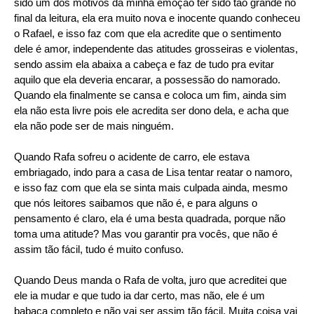
sido um dos motivos da minha emoção ter sido tão grande no
final da leitura, ela era muito nova e inocente quando conheceu
o Rafael, e isso faz com que ela acredite que o sentimento
dele é amor, independente das atitudes grosseiras e violentas,
sendo assim ela abaixa a cabeça e faz de tudo pra evitar
aquilo que ela deveria encarar, a possessão do namorado.
Quando ela finalmente se cansa e coloca um fim, ainda sim
ela não esta livre pois ele acredita ser dono dela, e acha que
ela não pode ser de mais ninguém.
Quando Rafa sofreu o acidente de carro, ele estava
embriagado, indo para a casa de Lisa tentar reatar o namoro,
e isso faz com que ela se sinta mais culpada ainda, mesmo
que nós leitores saibamos que não é, e para alguns o
pensamento é claro, ela é uma besta quadrada, porque não
toma uma atitude? Mas vou garantir pra vocês, que não é
assim tão fácil, tudo é muito confuso.
Quando Deus manda o Rafa de volta, juro que acreditei que
ele ia mudar e que tudo ia dar certo, mas não, ele é um
babaca completo e não vai ser assim tão fácil. Muita coisa vai