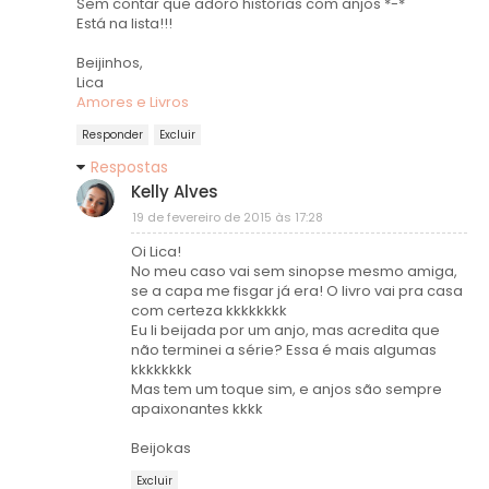
Sem contar que adoro histórias com anjos *-*
Está na lista!!!
Beijinhos,
Lica
Amores e Livros
Responder
Excluir
Respostas
Kelly Alves
19 de fevereiro de 2015 às 17:28
Oi Lica!
No meu caso vai sem sinopse mesmo amiga,
se a capa me fisgar já era! O livro vai pra casa
com certeza kkkkkkkk
Eu li beijada por um anjo, mas acredita que
não terminei a série? Essa é mais algumas
kkkkkkkk
Mas tem um toque sim, e anjos são sempre
apaixonantes kkkk
Beijokas
Excluir