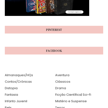
PINTEREST
FACEBOOK
Almanaques/HQs
Aventura
Contos/Crônicas
Clássicos
Distopia
Drama
Fantasia
Ficção Científica| Sci-Fi
Infanto Juvenil
Mistério e Suspense
Pets
Terror