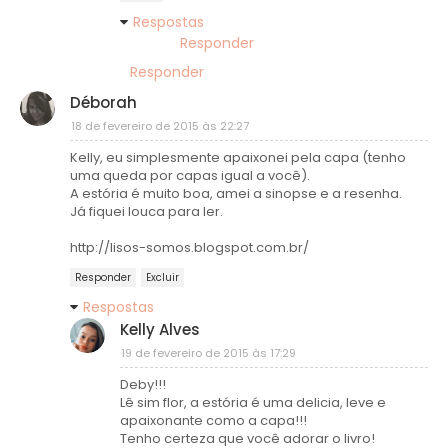
Respostas
Responder
Responder
Déborah
18 de fevereiro de 2015 às 22:27
Kelly, eu simplesmente apaixonei pela capa (tenho
uma queda por capas igual a você).
A estória é muito boa, amei a sinopse e a resenha.
Já fiquei louca para ler.
http://lisos-somos.blogspot.com.br/
Responder
Excluir
Respostas
Kelly Alves
19 de fevereiro de 2015 às 17:29
Deby!!!
Lê sim flor, a estória é uma delicia, leve e
apaixonante como a capa!!!
Tenho certeza que você adorar o livro!