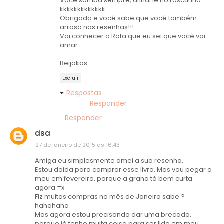
Você samba sempre, afinal lê no rascunho
kkkkkkkkkkkkk
Obrigada e você sabe que você também
arrasa nas resenhas!!!
Vai conhecer o Rafa que eu sei que você vai
amar
Beijokas
Excluir
Respostas
Responder
Responder
dsa
27 de janeiro de 2015 às 16:43
Amiga eu simplesmente amei a sua resenha.
Estou doida para comprar esse livro. Mas vou pegar o
meu em fevereiro, porque a grana tá bem curta
agora =x
Fiz muitas compras no mês de Janeiro sabe ?
hahahaha
Mas agora estou precisando dar uma brecada,
porque já tenho muita coisa para ser lido em meu