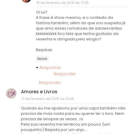
19 de fevereiro de 2015 às 17:26
Oi Lu!!
A frase é show mesmo, e o contexto da
história também, além do que sou suspeita já
que amo esses romances de adolescentes
kkkkkkkkkk fico feliz que tenha gostado da
resenha e obrigada pelo elogio!!
Beijokas
Excluir
Respostas
Responder
Responder
Amores e Livros
17 de fevereiro de 2015 às 21:44
Quando eu me apaixono por uma capa também não
precisa de mais nada para eu querer ler o livro. Nem
precisa de sinopse as vezes...rs
Pela sua resenha me lembrou um pouco (um
pouquinho) Beijada por um anjo...