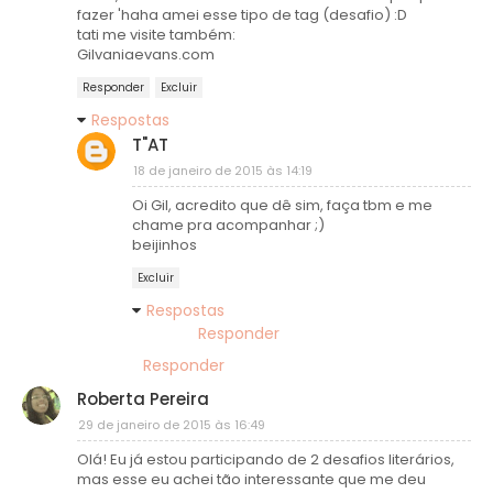
fazer 'haha amei esse tipo de tag (desafio) :D
tati me visite também:
Gilvaniaevans.com
Responder
Excluir
Respostas
T"AT
18 de janeiro de 2015 às 14:19
Oi Gil, acredito que dê sim, faça tbm e me
chame pra acompanhar ;)
beijinhos
Excluir
Respostas
Responder
Responder
Roberta Pereira
29 de janeiro de 2015 às 16:49
Olá! Eu já estou participando de 2 desafios literários,
mas esse eu achei tão interessante que me deu