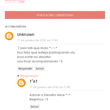
POSTAR UM COMENTÁRIO
16 Comentários
Unknown
17 de janeiro de 2015 às 17:44
:) awn tati que lindo *---*
fico feliz que esteja participando viu.
boa sorte no desafio.
vou ficar acompanhando <3
Responder
Excluir
Respostas
T"AT
17 de janeiro de 2015 às 17:46
Adorei o Desafio Alice *-*
Beijinhos <3
Excluir