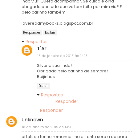
indo viu? Quero acompanhar. Se cuida e olha
obrigada por tudo que vc tem feito por mim viu? E
pelo carinho também.
lovereadmybooks.blogspot.com.br
Responder
Excluir
Respostas
T"AT
18 de janeiro de 2015 às 14:18
Silvana sua linda!
Obrigada pelo carinho de sempre!
Beijinhos
Excluir
Respostas
Responder
Responder
Unknown
18 de janeiro de 2015 às 13:01
oi tati, so tenho romances na estante sera q da para