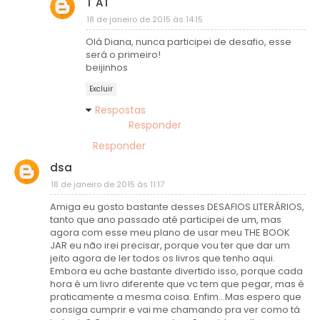
T"AT
18 de janeiro de 2015 às 14:15
Olá Diana, nunca participei de desafio, esse
será o primeiro!
beijinhos
Excluir
Respostas
Responder
Responder
dsa
18 de janeiro de 2015 às 11:17
Amiga eu gosto bastante desses DESAFIOS LITERÁRIOS,
tanto que ano passado até participei de um, mas
agora com esse meu plano de usar meu THE BOOK
JAR eu não irei precisar, porque vou ter que dar um
jeito agora de ler todos os livros que tenho aqui.
Embora eu ache bastante divertido isso, porque cada
hora é um livro diferente que vc tem que pegar, mas é
praticamente a mesma coisa. Enfim...Mas espero que
consiga cumprir e vai me chamando pra ver como tá