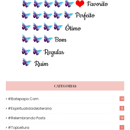
CATEGORIAS
#Batepapo.com
14
#EspiritualidadeLiteraria
3
#Relembrando Posts
19
#TopLeitura
1