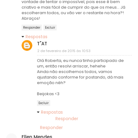
vontade de tentar o impossível, pois esse é bem
criativo e mais fácil de cumprir do que os meus... Já
escolheram todos, ou vão ver o restante na hora?!
Abraços!
Responder
Excluir
Respostas
T"AT
2 de fevereiro de 2015 às 10:53
Olá Roberta, eu nunca tinha participado de
um, então resolvi arriscar, hehehe
Ainda não escolhemos todos, vamos
ajustando conforme for postando, dá mais
emoção néh?
Beijokas <3
Excluir
Respostas
Responder
Responder
Ellen Mendes