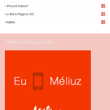
#Você Sabia?
7
Li Até A Página 100
4
Netflix
1
COMPRE E RECEBA DE VOLTA