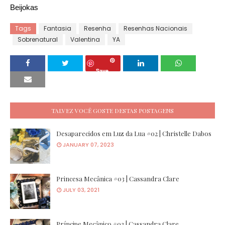
Beijokas
Tags
Fantasia
Resenha
Resenhas Nacionais
Sobrenatural
Valentina
YA
Save
TALVEZ VOCÊ GOSTE DESTAS POSTAGENS
Desaparecidos em Luz da Lua #02 | Christelle Dabos
JANUARY 07, 2023
Princesa Mecânica #03 | Cassandra Clare
JULY 03, 2021
Príncipe Mecânico #02 | Cassandra Clare