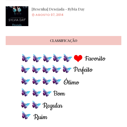
[Resenha] Desejada - Sylvia Day
AGOSTO 07, 2014
CLASSIFICAÇÃO