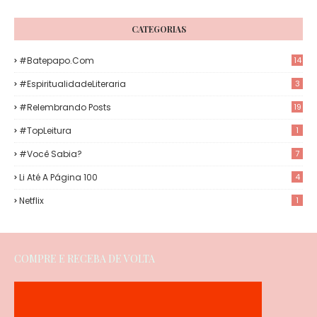
CATEGORIAS
#Batepapo.com
14
#EspiritualidadeLiteraria
3
#Relembrando Posts
19
#TopLeitura
1
#Você Sabia?
7
Li Até A Página 100
4
Netflix
1
COMPRE E RECEBA DE VOLTA