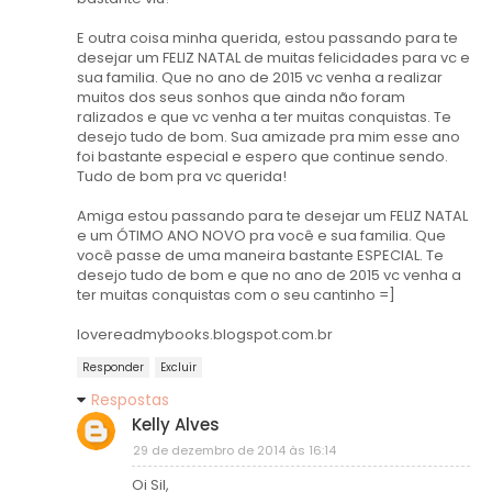
E outra coisa minha querida, estou passando para te
desejar um FELIZ NATAL de muitas felicidades para vc e
sua familia. Que no ano de 2015 vc venha a realizar
muitos dos seus sonhos que ainda não foram
ralizados e que vc venha a ter muitas conquistas. Te
desejo tudo de bom. Sua amizade pra mim esse ano
foi bastante especial e espero que continue sendo.
Tudo de bom pra vc querida!
Amiga estou passando para te desejar um FELIZ NATAL
e um ÓTIMO ANO NOVO pra você e sua familia. Que
você passe de uma maneira bastante ESPECIAL. Te
desejo tudo de bom e que no ano de 2015 vc venha a
ter muitas conquistas com o seu cantinho =]
lovereadmybooks.blogspot.com.br
Responder
Excluir
Respostas
Kelly Alves
29 de dezembro de 2014 às 16:14
Oi Sil,