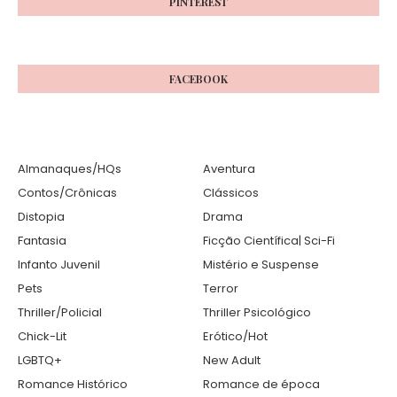
PINTEREST
FACEBOOK
Almanaques/HQs
Aventura
Contos/Crônicas
Clássicos
Distopia
Drama
Fantasia
Ficção Científica| Sci-Fi
Infanto Juvenil
Mistério e Suspense
Pets
Terror
Thriller/Policial
Thriller Psicológico
Chick-Lit
Erótico/Hot
LGBTQ+
New Adult
Romance Histórico
Romance de época