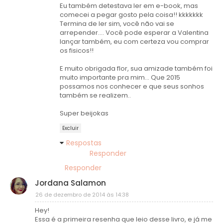
Eu também detestava ler em e-book, mas
comecei a pegar gosto pela coisa!! kkkkkkk
Termina de ler sim, você não vai se
arrepender.... Você pode esperar a Valentina
lançar também, eu com certeza vou comprar
os fisicos!!
E muito obrigada flor, sua amizade também foi
muito importante pra mim... Que 2015
possamos nos conhecer e que seus sonhos
também se realizem..
Super beijokas
Excluir
Respostas
Responder
Responder
Jordana Salamon
26 de dezembro de 2014 às 14:38
Hey!
Essa é a primeira resenha que leio desse livro, e já me