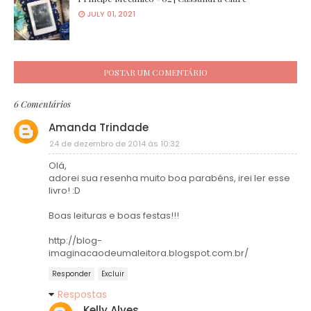
JULY 01, 2021
POSTAR UM COMENTÁRIO
6 Comentários
Amanda Trindade
24 de dezembro de 2014 às 10:32
Olá,
adorei sua resenha muito boa parabéns, irei ler esse
livro! :D
Boas leituras e boas festas!!!
http://blog-
imaginacaodeumaleitora.blogspot.com.br/
Responder
Excluir
Respostas
Kelly Alves