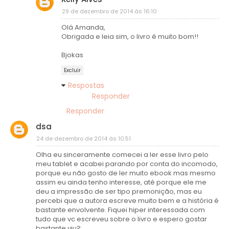
29 de dezembro de 2014 às 16:10
Olá Amanda,
Obrigada e leia sim, o livro é muito bom!!
Bjokas
Excluir
Respostas
Responder
Responder
dsa
24 de dezembro de 2014 às 10:51
Olha eu sinceramente comecei a ler esse livro pelo
meu tablet e acabei parando por conta do incomodo,
porque eu não gosto de ler muito ebook mas mesmo
assim eu ainda tenho interesse, até porque ele me
deu a impressão de ser tipo premonição, mas eu
percebi que a autora escreve muito bem e a história é
bastante envolvente. Fiquei hiper interessada com
tudo que vc escreveu sobre o livro e espero gostar
bastante viu?