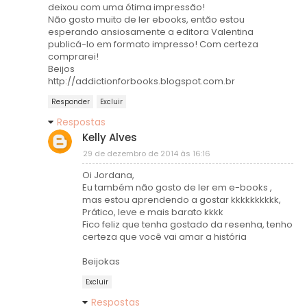
deixou com uma ótima impressão!
Não gosto muito de ler ebooks, então estou
esperando ansiosamente a editora Valentina
publicá-lo em formato impresso! Com certeza
comprarei!
Beijos
http://addictionforbooks.blogspot.com.br
Responder
Excluir
Respostas
Kelly Alves
29 de dezembro de 2014 às 16:16
Oi Jordana,
Eu também não gosto de ler em e-books ,
mas estou aprendendo a gostar kkkkkkkkkk,
Prático, leve e mais barato kkkk
Fico feliz que tenha gostado da resenha, tenho
certeza que você vai amar a história
Beijokas
Excluir
Respostas