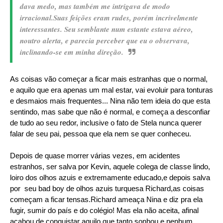
dava medo, mas também me intrigava de modo
irracional.Suas feições eram rudes, porém incrivelmente
interessantes. Seu semblante num estante estava aéreo,
noutro alerta, e parecia perceber que eu o observava,
inclinando-se em minha direção.
As coisas vão começar a ficar mais estranhas que o normal,
e aquilo que era apenas um mal estar, vai evoluir para tonturas
e desmaios mais frequentes... Nina não tem ideia do que esta
sentindo, mas sabe que não é normal, e começa a desconfiar
de tudo ao seu redor, inclusive o fato de Stela nunca querer
falar de seu pai, pessoa que ela nem se quer conheceu.
Depois de quase morrer várias vezes, em acidentes
estranhos, ser salva por Kevin, aquele colega de classe lindo,
loiro dos olhos azuis e extremamente educado,e depois salva
por seu bad boy de olhos azuis turquesa Richard,as coisas
começam a ficar tensas.Richard ameaça Nina e diz pra ela
fugir, sumir do país e do colégio! Mas ela não aceita, afinal
acabou de conquistar aquilo que tanto sonhou e nenhum