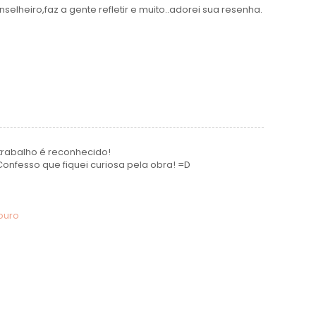
 conselheiro,faz a gente refletir e muito..adorei sua resenha.
trabalho é reconhecido!
onfesso que fiquei curiosa pela obra! =D
ouro