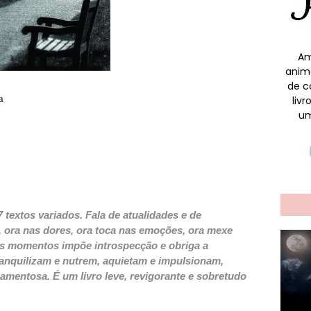
Am
anim
de c
a
liv
um
 textos variados. Fala de atualidades e de
o, ora nas dores, ora toca nas emoções, ora mexe
os momentos impõe introspecção e obriga a
tranquilizam e nutrem, aquietam e impulsionam,
amentosa. É um livro leve, revigorante e sobretudo