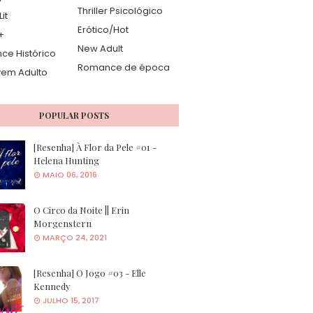
Thriller Psicológico
it
Erótico/Hot
+
New Adult
e Histórico
Romance de época
vem Adulto
POPULAR POSTS
[Resenha] À Flor da Pele #01 -
Helena Hunting
MAIO 06, 2016
O Circo da Noite || Erin
Morgenstern
MARÇO 24, 2021
[Resenha] O Jogo #03 - Elle
Kennedy
JULHO 15, 2017