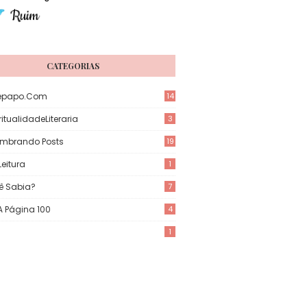
CATEGORIAS
epapo.com
14
itualidadeLiteraria
3
mbrando Posts
19
eitura
1
ê Sabia?
7
 A Página 100
4
1