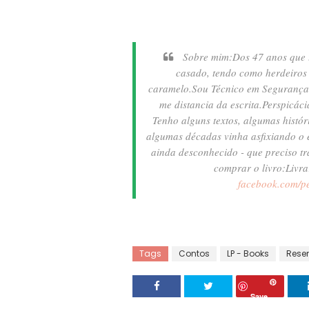
Sobre mim:
Dos 47 anos que 
casado, tendo como herdeiros 
caramelo.Sou Técnico em Segurança 
me distancia da escrita.Perspicác
Tenho alguns textos, algumas histó
algumas décadas vinha asfixiando o 
ainda desconhecido - que preciso tra
comprar o livro:
Livra
facebook.com/pe
Tags
Contos
LP - Books
Rese
Save