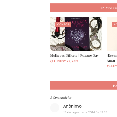
TALVEZ V
CONTOS
AG
Mulheres Difíceis || Roxane Gay
[Resen
Amar
AUGUST 22, 2019
JULY
PO
8 Comentários
Anônimo
15 de agosto de 2014 às 19:55