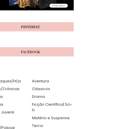
PINTEREST
FACEBOOK
aques/HQs
Aventura
s/Crônicas
Clássicos
ia
Drama
ia
Ficção Científica| Sci-
Fi
 Juvenil
Mistério e Suspense
Terror
r/Policial