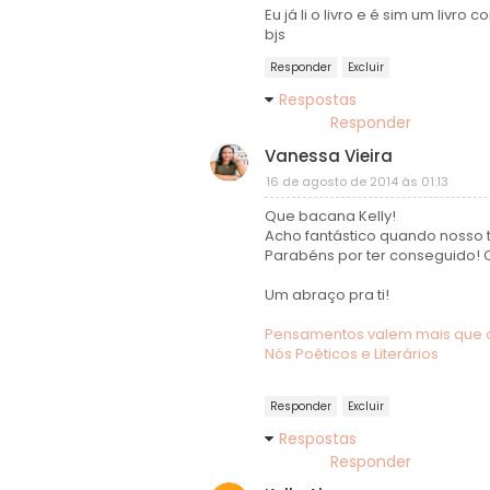
Eu já li o livro e é sim um livro
bjs
Responder
Excluir
Respostas
Responder
Vanessa Vieira
16 de agosto de 2014 às 01:13
Que bacana Kelly!
Acho fantástico quando nosso 
Parabéns por ter conseguido! C
Um abraço pra ti!
Pensamentos valem mais que 
Nós Poéticos e Literários
Responder
Excluir
Respostas
Responder