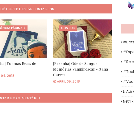
OCÊ GOSTE DESTAS POSTAGENS
ÊNCIA PÁGINA 7
CONTOS
#Bat
#Espir
#Rele
ha] Formas Reais de
[Resenha] Ode de Sangue -
Memórias Vampirescas - Nana
#TopL
Garces
 04, 2018
#Voc
APRIL 05, 2018
Li Até
STAR UM COMENTÁRIO
Netflix