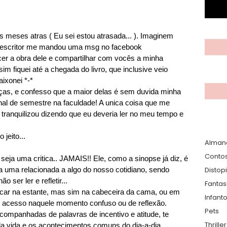
s meses atras ( Eu sei estou atrasada... ). Imaginem
 escritor me mandou uma msg no facebook
cer a obra dele e compartilhar com vocês a minha
sim fiquei até a chegada do livro, que inclusive veio
ixonei *-*
nças, e confesso que a maior delas é sem duvida minha
 final de semestre na faculdade! A unica coisa que me
e tranquilizou dizendo que eu deveria ler no meu tempo e
 jeito...
Alman
Conto
 seja uma critica.. JAMAIS!! Ele, como a sinopse já diz, é
a uma relacionada a algo do nosso cotidiano, sendo
Distop
 ser ler e refletir...
Fantas
a ficar na estante, mas sim na cabeceira da cama, ou em
Infanto
cil acesso naquele momento confuso ou de reflexão.
Pets
ompanhadas de palavras de incentivo e atitude, te
Thrille
 da vida e os acontecimentos comuns do dia-a-dia.