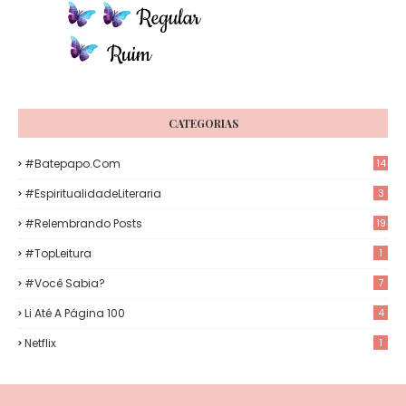
CATEGORIAS
#Batepapo.com
14
#EspiritualidadeLiteraria
3
#Relembrando Posts
19
#TopLeitura
1
#Você Sabia?
7
Li Até A Página 100
4
Netflix
1