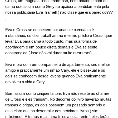
Cross, um magnata lindo, charmoso, bem dotado e bom de
cama que assim como Grey se apaixona perdidamente pela
nossa publicitaria Eva Tramell ( não disse que era parecido???
.
Eva e Cross se conhecem por acaso e o encanto é
instantâneo, os dois trabalham no mesmo prédio e Cross quer
levar Eva para cama a todo custo, mas sua forma de
abordagem é um pouco direta demais e Eva se sente
constrangida ( Isso não vai durar muito rsrsrsrsrs).
Eva mora com um companheiro de apartamento, seu melhor
amigo e praticamente um irmão Cary, ele é bissexual e os
dois se conhecem desde jovens quando Eva praticamente
devolveu a vida a Cary.
Bom assim como cinquenta tons Eva não resiste ao charme
de Cross e eles transam. No decorrer do livro haverão muitas
transas e brigas, os dois possuem um passado sombrio e
esta claro que no desenrolar dos próximos livros ( sim
próximos!! É temos mais uma trilogia pela frente ) eles terão