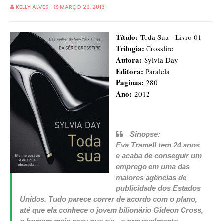
KELLY ALVES
MARÇO 29, 2013
Título:
Toda Sua - Livro 01
Trilogia:
Crossfire
Autora:
Sylvia Day
Editora:
Paralela
Paginas:
280
Ano:
2012
Sinopse:
Eva Tramell tem 24 anos
e acaba de conseguir um
emprego em uma das
maiores agências de
publicidade dos Estados
Unidos. Tudo parece correr de acordo com o plano,
até que ela conhece o jovem bilionário Gideon Cross,
o homem mais sexy que ela - e provavelmente