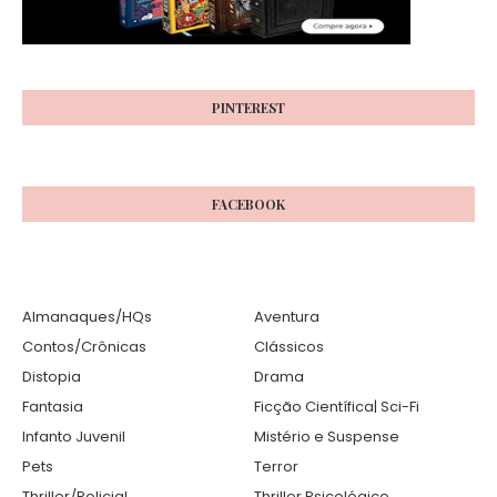
PINTEREST
FACEBOOK
Almanaques/HQs
Aventura
Contos/Crônicas
Clássicos
Distopia
Drama
Fantasia
Ficção Científica| Sci-Fi
Infanto Juvenil
Mistério e Suspense
Pets
Terror
Thriller/Policial
Thriller Psicológico